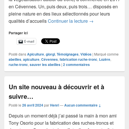
en Cévennes. Un, puis deux, puis trois… disposés en
pleine nature en des lieux sélectionnés pour leurs
Installation de Tri
qualités d’accueils
Continuer la lecture
→
Partager ici
E-mail
Posté dans
Apiculture
,
giorgi
,
Témoignages
,
Vidéos
|
Marqué comme
abeilles
,
apiculture
,
Cévennes
,
fabrication ruche-tronc
,
Lozère
,
ruche-tronc
,
sauver les abeilles
|
2
commentaires
Un site nouveau à découvrir et à
suivre…
Posté le
26 avril 2024
par
Henri
—
Aucun commentaire ↓
Depuis un moment déjà j’ai passé la main à mon ami
Tony Osorio pour la fabrication des ruches-troncs et