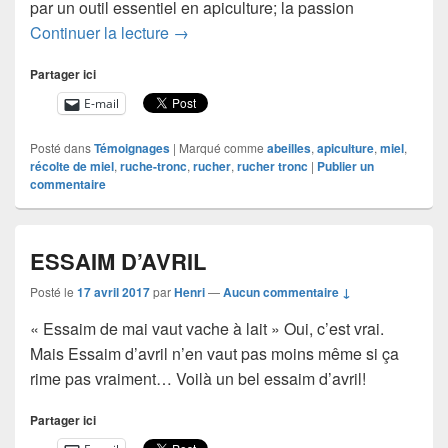
par un outil essentiel en apiculture; la passion
Un joli témoignage de réussite…
Continuer la lecture
→
Partager ici
E-mail
Posté dans
Témoignages
|
Marqué comme
abeilles
,
apiculture
,
miel
,
récolte de miel
,
ruche-tronc
,
rucher
,
rucher tronc
|
Publier un
commentaire
ESSAIM D’AVRIL
Posté le
17 avril 2017
par
Henri
—
Aucun commentaire ↓
« Essaim de mai vaut vache à lait » Oui, c’est vrai.
Mais Essaim d’avril n’en vaut pas moins même si ça
rime pas vraiment… Voilà un bel essaim d’avril!
Partager ici