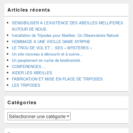
Zone
Articles récents
principale
de
widget
SENSIBILISER A L’EXISTENCE DES ABEILLES MELLIFERES
pour
AUTOUR DE NOUS.
la
Installation de Tripodes pour Abeilles: Un Observatoire Naturel
barre
HOMMAGE A UNE VIEILLE DAME SYRPHE
latérale
LE TROU DE VOL ET… SES « MYSTÈRES »
Un site nouveau à découvrir et à suivre…
Un peuplement en ruche de biodiversité.
CONFERENCES…
AIDER LES ABEILLES
FABRICATION ET MISE EN PLACE DE TRIPODES
LES TRIPODES
Catégories
Catégories