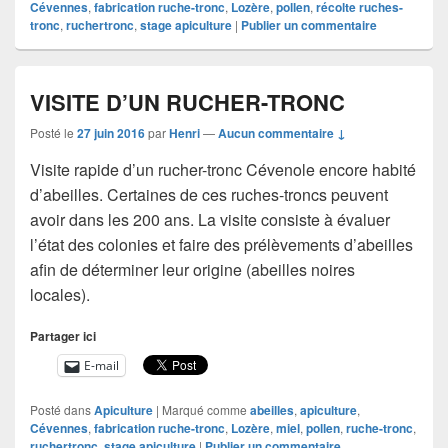
Cévennes
,
fabrication ruche-tronc
,
Lozère
,
pollen
,
récolte ruches-
tronc
,
ruchertronc
,
stage apiculture
|
Publier un commentaire
VISITE D’UN RUCHER-TRONC
Posté le
27 juin 2016
par
Henri
—
Aucun commentaire ↓
Visite rapide d’un rucher-tronc Cévenole encore habité
d’abeilles. Certaines de ces ruches-troncs peuvent
avoir dans les 200 ans. La visite consiste à évaluer
l’état des colonies et faire des prélèvements d’abeilles
afin de déterminer leur origine (abeilles noires
locales).
Partager ici
E-mail
Posté dans
Apiculture
|
Marqué comme
abeilles
,
apiculture
,
Cévennes
,
fabrication ruche-tronc
,
Lozère
,
miel
,
pollen
,
ruche-tronc
,
ruchertronc
,
stage apiculture
|
Publier un commentaire