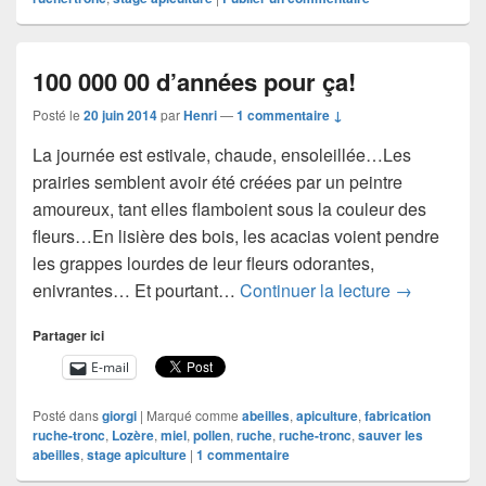
100 000 00 d’années pour ça!
Posté le
20 juin 2014
par
Henri
—
1 commentaire ↓
La journée est estivale, chaude, ensoleillée…Les
prairies semblent avoir été créées par un peintre
amoureux, tant elles flamboient sous la couleur des
fleurs…En lisière des bois, les acacias voient pendre
les grappes lourdes de leur fleurs odorantes,
100 000 00 
enivrantes… Et pourtant…
Continuer la lecture
→
Partager ici
E-mail
Posté dans
giorgi
|
Marqué comme
abeilles
,
apiculture
,
fabrication
ruche-tronc
,
Lozère
,
miel
,
pollen
,
ruche
,
ruche-tronc
,
sauver les
abeilles
,
stage apiculture
|
1
commentaire