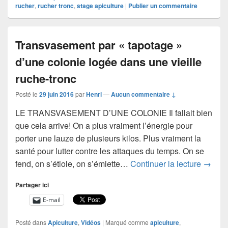
rucher
,
rucher tronc
,
stage apiculture
|
Publier un commentaire
Transvasement par « tapotage »
d’une colonie logée dans une vieille
ruche-tronc
Posté le
29 juin 2016
par
Henri
—
Aucun commentaire ↓
LE TRANSVASEMENT D’UNE COLONIE Il fallait bien
que cela arrive! On a plus vraiment l’énergie pour
porter une lauze de plusieurs kilos. Plus vraiment la
santé pour lutter contre les attaques du temps. On se
Transv
fend, on s’étiole, on s’émiette…
Continuer la lecture
→
Partager ici
E-mail
Posté dans
Apiculture
,
Vidéos
|
Marqué comme
apiculture
,