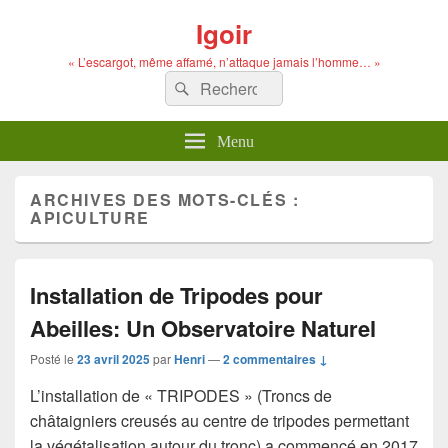
Igoir
« L’escargot, même affamé, n’attaque jamais l’homme… »
Recherche :
Rechercher
Menu
ARCHIVES DES MOTS-CLÉS :
APICULTURE
Installation de Tripodes pour
Abeilles: Un Observatoire Naturel
Posté le
23 avril 2025
par
Henri
—
2 commentaires ↓
L’installation de « TRIPODES » (Troncs de
châtaigniers creusés au centre de tripodes permettant
la végétalisation autour du tronc) a commencé en 2017