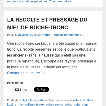
rucher tronc
,
stage apiculture
|
7
commentaires
LA RECOLTE ET PRESSAGE DU
MIEL DE RUCHE-TRONC
Posté le
25 juillet 2016
par
Henri
—
Aucun commentaire ↓
Une ruche-tronc sur laquelle a été posée une hausse-
tronc. La récolte présentée est celle que pratiquaient
les anciens (sans la hausse qui n’était pas une
pratique répandue). Découpe des rayons, pressage à
la main dans un tissu adapté (ici remplacé
LA RECOLTE ET PRESSAGE DU MI
Continuer la lecture
→
Partager ici
E-mail
Posté dans
Apiculture
,
Vidéos
|
Marqué comme
abeille
,
apiculture
,
Lozère
,
miel
,
pollen
,
récolte ruches-tronc
,
ruche
,
ruche-tronc
,