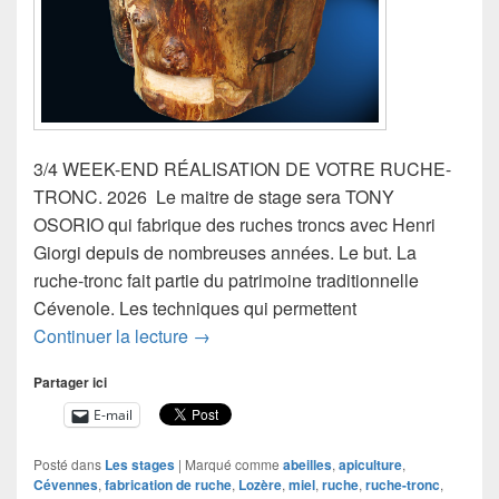
3/4 WEEK-END RÉALISATION DE VOTRE RUCHE-
TRONC. 2026 Le maitre de stage sera TONY
OSORIO qui fabrique des ruches troncs avec Henri
Giorgi depuis de nombreuses années. Le but. La
ruche-tronc fait partie du patrimoine traditionnelle
Cévenole. Les techniques qui permettent
WEEK-END REALISATION DE VOTR
Continuer la lecture
→
Partager ici
E-mail
Posté dans
Les stages
|
Marqué comme
abeilles
,
apiculture
,
Cévennes
,
fabrication de ruche
,
Lozère
,
miel
,
ruche
,
ruche-tronc
,