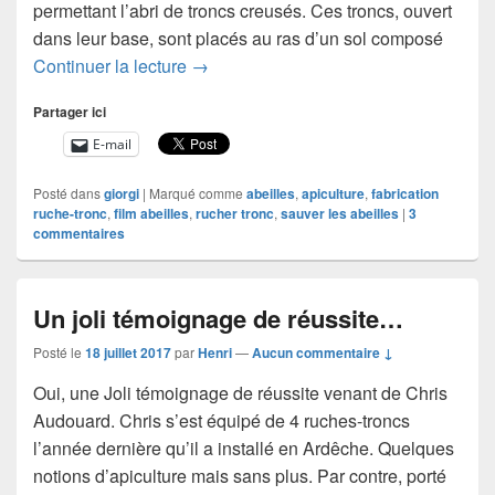
permettant l’abri de troncs creusés. Ces troncs, ouvert
dans leur base, sont placés au ras d’un sol composé
FABRICATION ET MISE EN PLACE 
Continuer la lecture
→
Partager ici
E-mail
Posté dans
giorgi
|
Marqué comme
abeilles
,
apiculture
,
fabrication
ruche-tronc
,
film abeilles
,
rucher tronc
,
sauver les abeilles
|
3
commentaires
Un joli témoignage de réussite…
Posté le
18 juillet 2017
par
Henri
—
Aucun commentaire ↓
Oui, une Joli témoignage de réussite venant de Chris
Audouard. Chris s’est équipé de 4 ruches-troncs
l’année dernière qu’il a installé en Ardêche. Quelques
notions d’apiculture mais sans plus. Par contre, porté