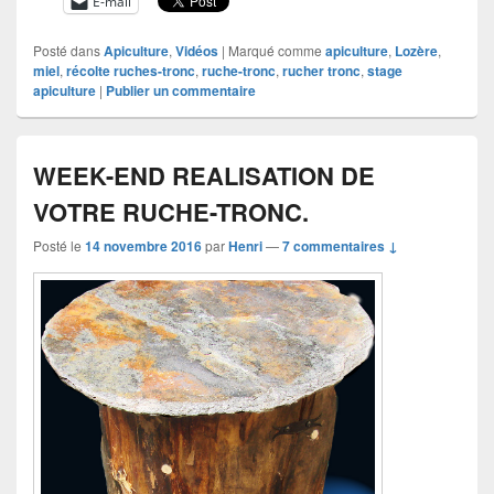
E-mail
Posté dans
Apiculture
,
Vidéos
|
Marqué comme
apiculture
,
Lozère
,
miel
,
récolte ruches-tronc
,
ruche-tronc
,
rucher tronc
,
stage
apiculture
|
Publier un commentaire
WEEK-END REALISATION DE
VOTRE RUCHE-TRONC.
Posté le
14 novembre 2016
par
Henri
—
7 commentaires ↓