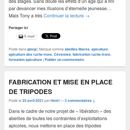
des stages. Sans doute les effets d’un âge qui a fini
par devancer mes illusions d’éternelle jeunesse…
Un site nouveau à déc
Mais Tony a très
Continuer la lecture
→
Partager ici
E-mail
Posté dans
giorgi
|
Marqué comme
abeilles liberes
,
apiculture
,
apiculture des ruche tronc
,
Cévennes
,
fabrication ruche-tronc
,
formation apiculture
|
Publier un commentaire
FABRICATION ET MISE EN PLACE
DE TRIPODES
Posté le
25 avril 2021
par
Henri
—
3 commentaires ↓
Dans le cadre de notre projet de « libération » des
abeilles de toutes les contraintes d’exploitations
apicoles, nous mettons en place des tripodes