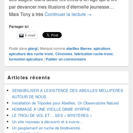
par devancer mes illusions d’éternelle jeunesse…
Un site nouveau à déc
Mais Tony a très
Continuer la lecture
→
Partager ici
E-mail
Posté dans
giorgi
|
Marqué comme
abeilles liberes
,
apiculture
,
apiculture des ruche tronc
,
Cévennes
,
fabrication ruche-tronc
,
formation apiculture
|
Publier un commentaire
Zone
Articles récents
principale
de
widget
SENSIBILISER A L’EXISTENCE DES ABEILLES MELLIFERES
pour
AUTOUR DE NOUS.
la
Installation de Tripodes pour Abeilles: Un Observatoire Naturel
barre
HOMMAGE A UNE VIEILLE DAME SYRPHE
latérale
LE TROU DE VOL ET… SES « MYSTÈRES »
Un site nouveau à découvrir et à suivre…
Un peuplement en ruche de biodiversité.