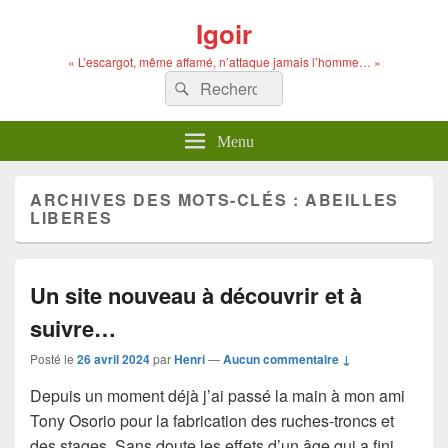
Igoir
« L’escargot, même affamé, n’attaque jamais l’homme… »
Recherche :
Rechercher
Menu
ARCHIVES DES MOTS-CLÉS :
ABEILLES
LIBERES
Un site nouveau à découvrir et à
suivre…
Posté le
26 avril 2024
par
Henri
—
Aucun commentaire ↓
Depuis un moment déjà j’ai passé la main à mon ami
Tony Osorio pour la fabrication des ruches-troncs et
des stages. Sans doute les effets d’un âge qui a fini