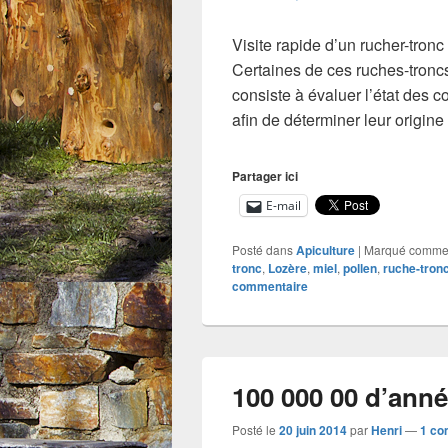
Visite rapide d’un rucher-tron
Certaines de ces ruches-troncs
consiste à évaluer l’état des c
afin de déterminer leur origine 
Partager ici
E-mail
Posté dans
Apiculture
|
Marqué comm
tronc
,
Lozère
,
miel
,
pollen
,
ruche-tron
commentaire
100 000 00 d’anné
Posté le
20 juin 2014
par
Henri
—
1 co