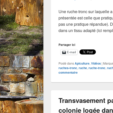
Une ruche-tronc sur laquelle a
présentée est celle que pratiqu
pas une pratique répandue). 
dans un tissu adapté (ici rem
Partager ici
E-mail
Posté dans
Apiculture
,
Vidéos
|
Marqu
ruches-tronc
,
ruche
,
ruche-tronc
,
ruc
commentaire
Transvasement pa
colonie logée dan