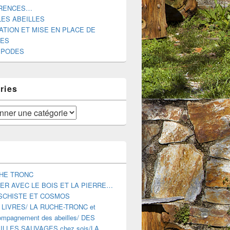
RENCES…
LES ABEILLES
ATION ET MISE EN PLACE DE
DES
IPODES
ries
HE TRONC
ER AVEC LE BOIS ET LA PIERRE…
SCHISTE ET COSMOS
 LIVRES/ LA RUCHE-TRONC et
mpagnement des abeilles/ DES
ILLES SAUVAGES chez sois/LA