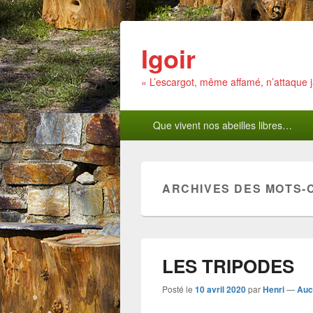
Igoir
« L’escargot, même affamé, n’attaque
Menu
Que vivent nos abeilles libres…
principal
ARCHIVES DES MOTS-
LES TRIPODES
Posté le
10 avril 2020
par
Henri
—
Auc