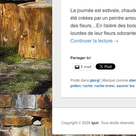
La journée est estivale, chaud
été créées par un peintre amou
des fleurs…En lisière des bois
lourdes de leur fleurs odoran
100 000 0
Continuer la lecture
→
Partager ici
E-mail
Posté dans
giorgi
|
Marqué comme
abei
pollen
,
ruche
,
ruche-tronc
,
sauver les 
Copyright © 2026
Igoir
. Tous droits réservés.