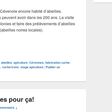
c Cévenole encore habité d’abeilles.
 peuvent avoir dans les 200 ans. La visite
olonies et faire des prélèvements d’abeilles
(abeilles noires locales).
e
abeilles
,
apiculture
,
Cévennes
,
fabrication ruche-
c
,
ruchertronc
,
stage apiculture
|
Publier un
es pour ça!
mmentaire ↓