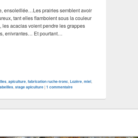
e, ensoleillée…Les prairies semblent avoir
reux, tant elles flamboient sous la couleur
, les acacias voient pendre les grappes
tes, enivrantes… Et pourtant…
0 d’années pour ça!
lles
,
apiculture
,
fabrication ruche-tronc
,
Lozère
,
miel
,
abeilles
,
stage apiculture
|
1
commentaire