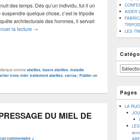
nuit des temps. Dés qu’un individu, fut il un
CONFE
AIDER 
e suspendre quelque chose, c’est le tripode
FABRIC
quête architecturale des hommes, il servait
TRIPO
LES TRIPODES
nuer la lecture
→
LES TR
Catégo
Catégories
Marqué comme
abeilles
,
lozere abeilles
,
maladie
ucher tronc miel
,
traitement abeilles
,
varroa
|
Publier un
Pages
LA RUC
PRESSAGE DU MIEL DE
JOU
LES
acco
cun commentaire ↓
ABE