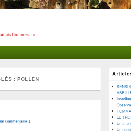
 jamais l’homme… »
Zone
Article
principale
CLÉS :
POLLEN
de
widget
SENSIB
pour
ABEILL
la
Installa
barre
Observat
latérale
HOMMAG
LE TRO
un commentaire ↓
Un site 
Un peupl