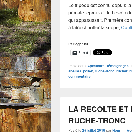
Le tripode est connu depuis la 
primate, éprouvait le besoin d
qui apparaissait. Première con
à faire chauffer la soupe,
Conti
Partager ici
E-mail
Posté dans
Apiculture
,
Témoignages
|
abeilles
,
pollen
,
ruche-tronc
,
rucher
,
r
commentaire
LA RECOLTE ET 
RUCHE-TRONC
Posté le
25 juillet 2016
par
Henri
—
Au