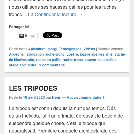
nous) utilisons ses hausses pailles pour les ruches
Un peuplement en ruche de
troncs. « La
Continuer la lecture
→
Partager ici
E-mail
Posté dans
Apiculture
,
giorgi
,
Témoignages
,
Vidéos
|
Marqué comme
Ardèche
,
fabrication ruche-tronc
,
Lozère
,
lozere abeilles
,
miel
,
ruche
de biodiversité
,
ruche en paille
,
ruchertronc
,
sauver les abeilles
,
stage apiculture
|
1
commentaire
LES TRIPODES
Posté le
10 avril 2020
par
Henri
—
Aucun commentaire ↓
Le tripode est connu depuis la nuit des temps. Dés
qu’un individu, fut il un primate, éprouvait le besoin de
suspendre quelque chose, c’est le tripode qui
apparaissait. Première conquête architecturale des