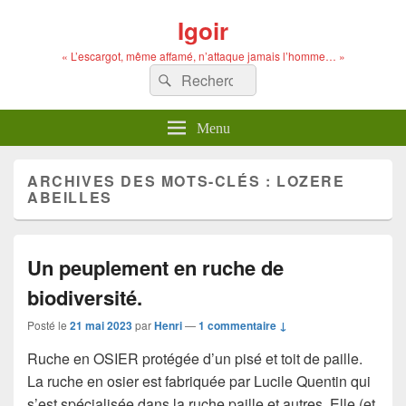
Igoir
« L’escargot, même affamé, n’attaque jamais l’homme… »
Recherche :
Rechercher
Menu
ARCHIVES DES MOTS-CLÉS :
LOZERE
ABEILLES
Un peuplement en ruche de
biodiversité.
Posté le
21 mai 2023
par
Henri
—
1 commentaire ↓
Ruche en OSIER protégée d’un pisé et toit de paille.
La ruche en osier est fabriquée par Lucile Quentin qui
s’est spécialisée dans la ruche paille et autres. Elle (et