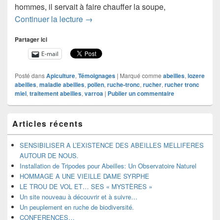
hommes, il servait à faire chauffer la soupe,
LES TRIPODES
Continuer la lecture
→
Partager ici
E-mail
Posté dans
Apiculture
,
Témoignages
|
Marqué comme
abeilles
,
lozere
abeilles
,
maladie abeilles
,
pollen
,
ruche-tronc
,
rucher
,
rucher tronc
miel
,
traitement abeilles
,
varroa
|
Publier un commentaire
Zone
Articles récents
principale
de
widget
SENSIBILISER A L’EXISTENCE DES ABEILLES MELLIFERES
pour
AUTOUR DE NOUS.
la
Installation de Tripodes pour Abeilles: Un Observatoire Naturel
barre
HOMMAGE A UNE VIEILLE DAME SYRPHE
latérale
LE TROU DE VOL ET… SES « MYSTÈRES »
Un site nouveau à découvrir et à suivre…
Un peuplement en ruche de biodiversité.
CONFERENCES…