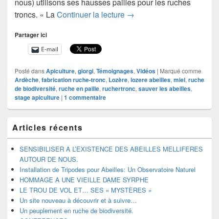
nous) utilisons ses hausses pailles pour les ruches
Un peuplement en ruche de
troncs. « La
Continuer la lecture
→
Partager ici
E-mail
Posté dans
Apiculture
,
giorgi
,
Témoignages
,
Vidéos
|
Marqué comme
Ardèche
,
fabrication ruche-tronc
,
Lozère
,
lozere abeilles
,
miel
,
ruche
de biodiversité
,
ruche en paille
,
ruchertronc
,
sauver les abeilles
,
stage apiculture
|
1
commentaire
Zone
Articles récents
principale
de
widget
SENSIBILISER A L’EXISTENCE DES ABEILLES MELLIFERES
pour
AUTOUR DE NOUS.
la
Installation de Tripodes pour Abeilles: Un Observatoire Naturel
barre
HOMMAGE A UNE VIEILLE DAME SYRPHE
latérale
LE TROU DE VOL ET… SES « MYSTÈRES »
Un site nouveau à découvrir et à suivre…
Un peuplement en ruche de biodiversité.