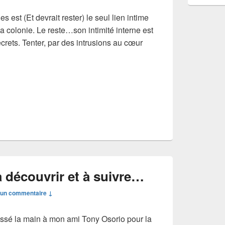
es est (Et devrait rester) le seul lien intime
a colonie. Le reste…son intimité interne est
secrets. Tenter, par des intrusions au cœur
 DE VOL ET… SES « MYSTÈRES »
 découvrir et à suivre…
un commentaire ↓
ssé la main à mon ami Tony Osorio pour la