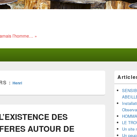
 jamais l’homme… »
Zone
Article
principale
RS :
Henri
de
widget
SENSIB
pour
ABEILL
la
Installa
barre
Observat
latérale
 L’EXISTENCE DES
HOMMAG
LE TRO
IFERES AUTOUR DE
Un site 
Un peupl