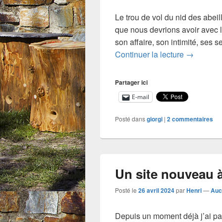
Le trou de vol du nid des abeill
que nous devrions avoir avec l
son affaire, son intimité, ses 
LE TROU
Continuer la lecture
→
Partager ici
E-mail
Posté dans
giorgi
|
2
commentaires
Un site nouveau à
Posté le
26 avril 2024
par
Henri
—
Auc
Depuis un moment déjà j’ai pa