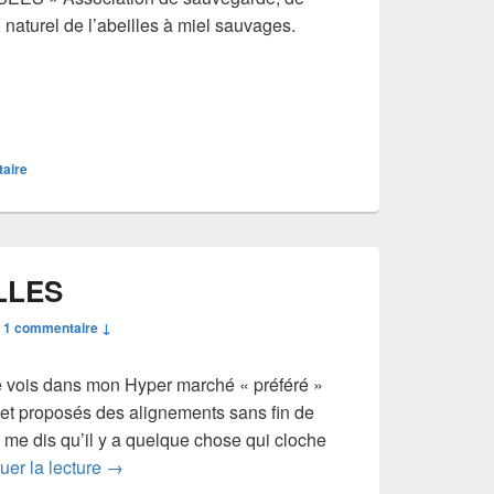
 naturel de l’abeilles à miel sauvages.
taire
LLES
—
1 commentaire ↓
e vois dans mon Hyper marché « préféré »
 et proposés des alignements sans fin de
 me dis qu’il y a quelque chose qui cloche
AIDER LES ABEILLES
uer la lecture
→