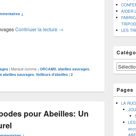
CONFE
AIDER 
mmentaires ↓
FABRIC
TRIPO
SENSIBILISER A L’EXISTENCE 
auvages
Continuer la lecture
→
LES TR
Catégo
Catégories
ages
|
Marqué comme
; ORCAMS
,
abeilles sauvages
,
 abeilles sauvages
,
Veilleurs d'abeilles
|
2
Pages
LA RUC
JOU
ripodes pour Abeilles: Un
LES
urel
acco
ABE
ommentaires ↓