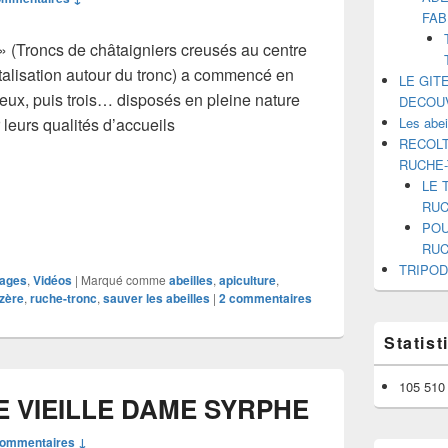
FAB
» (Troncs de châtaigniers creusés au centre
talisation autour du tronc) a commencé en
LE GIT
ux, puis trois… disposés en pleine nature
DECOU
 leurs qualités d’accueils
Les abe
RECOLT
on de Tripodes pour Abeilles: Un Observatoire Naturel
RUCHE
LE 
RUC
POU
RUC
TRIPOD
ages
,
Vidéos
|
Marqué comme
abeilles
,
apiculture
,
zère
,
ruche-tronc
,
sauver les abeilles
|
2
commentaires
Statis
105 510 
 VIEILLE DAME SYRPHE
commentaires ↓