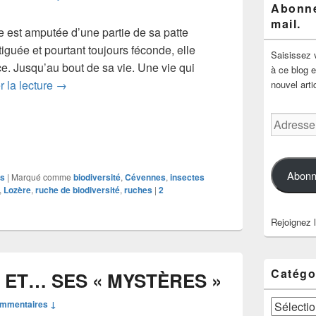
Abonne
mail.
e est amputée d’une partie de sa patte
iguée et pourtant toujours féconde, elle
Saisissez 
e. Jusqu’au bout de sa vie. Une vie qui
à ce blog e
HOMMAGE A UNE VIEILLE DAME SYRPHE
r la lecture
→
nouvel arti
Adresse
e-
mail
Abonn
os
|
Marqué comme
biodiversité
,
Cévennes
,
insectes
,
Lozère
,
ruche de biodiversité
,
ruches
|
2
Rejoignez 
Catégo
 ET… SES « MYSTÈRES »
Catégories
ommentaires ↓