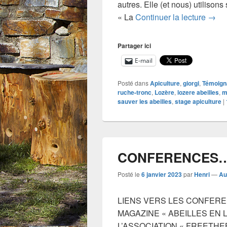
autres. Elle (et nous) utilison
Un pe
« La
Continuer la lecture
→
Partager ici
E-mail
Posté dans
Apiculture
,
giorgi
,
Témoign
ruche-tronc
,
Lozère
,
lozere abeilles
,
m
sauver les abeilles
,
stage apiculture
|
CONFERENCES
Posté le
6 janvier 2023
par
Henri
—
Au
LIENS VERS LES CONFER
MAGAZINE « ABEILLES EN
L’ASSOCIATION « FREETHEBE