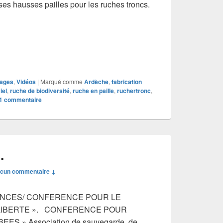
s ses hausses pailles pour les ruches troncs.
uplement en ruche de biodiversité.
ages
,
Vidéos
|
Marqué comme
Ardèche
,
fabrication
iel
,
ruche de biodiversité
,
ruche en paille
,
ruchertronc
,
1
commentaire
…
cun commentaire ↓
ENCES/ CONFERENCE POUR LE
 LIBERTE ». CONFERENCE POUR
ES » Association de sauvegarde, de