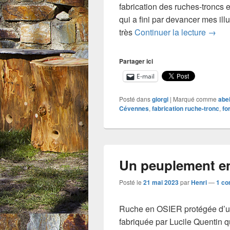
fabrication des ruches-troncs 
qui a fini par devancer mes il
Un sit
très
Continuer la lecture
→
Partager ici
E-mail
Posté dans
giorgi
|
Marqué comme
abei
Cévennes
,
fabrication ruche-tronc
,
fo
Un peuplement en
Posté le
21 mai 2023
par
Henri
—
1 co
Ruche en OSIER protégée d’un p
fabriquée par Lucile Quentin qu