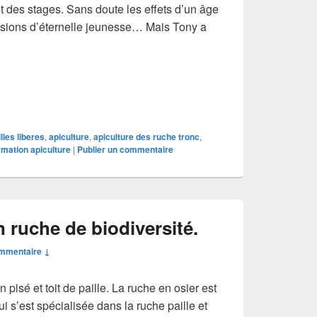
et des stages. Sans doute les effets d’un âge
lusions d’éternelle jeunesse… Mais Tony a
e nouveau à découvrir et à suivre…
lles liberes
,
apiculture
,
apiculture des ruche tronc
,
rmation apiculture
|
Publier un commentaire
 ruche de biodiversité.
mmentaire ↓
isé et toit de paille. La ruche en osier est
i s’est spécialisée dans la ruche paille et