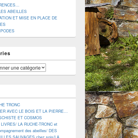
RENCES…
LES ABEILLES
ATION ET MISE EN PLACE DE
DES
DES ABEILLES MELLIFERES AUTOUR DE NOUS.
IPODES
ries
HE TRONC
ER AVEC LE BOIS ET LA PIERRE…
SCHISTE ET COSMOS
 LIVRES/ LA RUCHE-TRONC et
mpagnement des abeilles/ DES
ILLES SAUVAGES chez sois/LA