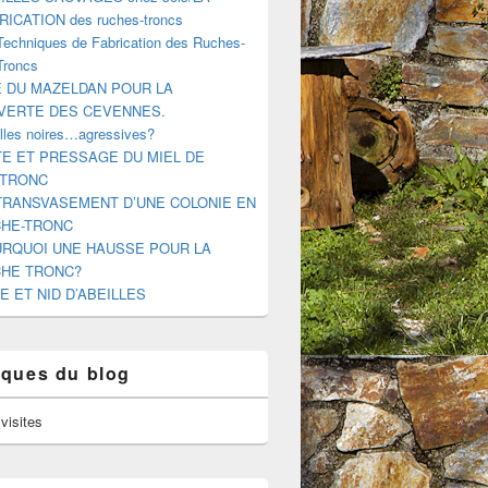
RICATION des ruches-troncs
Techniques de Fabrication des Ruches-
Troncs
E DU MAZELDAN POUR LA
VERTE DES CEVENNES.
illes noires…agressives?
E ET PRESSAGE DU MIEL DE
-TRONC
TRANSVASEMENT D’UNE COLONIE EN
HE-TRONC
RQUOI UNE HAUSSE POUR LA
HE TRONC?
E ET NID D’ABEILLES
tiques du blog
visites