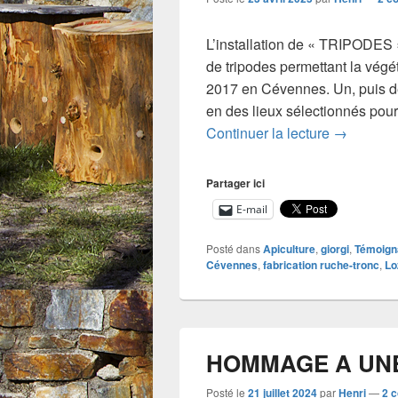
L’installation de « TRIPODES 
de tripodes permettant la végé
2017 en Cévennes. Un, puis de
en des lieux sélectionnés pour
Installati
Continuer la lecture
→
Partager ici
E-mail
Posté dans
Apiculture
,
giorgi
,
Témoign
Cévennes
,
fabrication ruche-tronc
,
Lo
HOMMAGE A UNE
Posté le
21 juillet 2024
par
Henri
—
2 