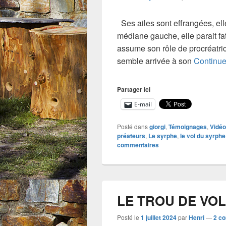
Ses ailes sont effrangées, ell
médiane gauche, elle parait fat
assume son rôle de procréatric
semble arrivée à son
Continue
Partager ici
E-mail
Posté dans
giorgi
,
Témoignages
,
Vidé
préateurs
,
Le syrphe
,
le vol du syrphe
commentaires
LE TROU DE VOL
Posté le
1 juillet 2024
par
Henri
—
2 c