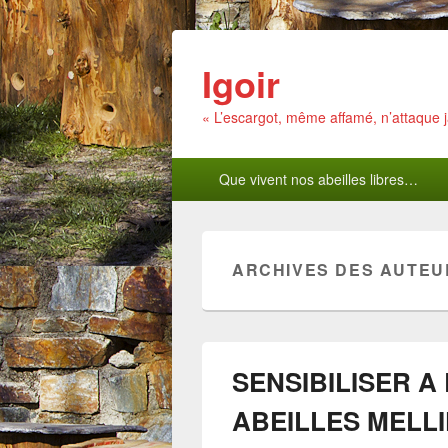
Igoir
« L’escargot, même affamé, n’attaque
Menu
Que vivent nos abeilles libres…
principal
ARCHIVES DES AUTEU
SENSIBILISER A
ABEILLES MELL