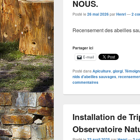
NOUS.
Posté le
26 mai 2026
par
Henri
—
2 co
Recensement des abeilles s
Partager ici
E-mail
Posté dans
Apiculture
,
giorgi
,
Témoign
nids d'abeilles sauvages
,
recensement
commentaires
Installation de T
Observatoire Nat
Posté le
23 avril 2025
par
Henri
—
2 c