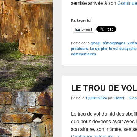
semble arrivée à son
Continue
Partager ici
E-mail
Posté dans
giorgi
,
Témoignages
,
Vidé
préateurs
,
Le syrphe
,
le vol du syrphe
commentaires
LE TROU DE VOL
Posté le
1 juillet 2024
par
Henri
—
2 c
Le trou de vol du nid des abeill
que nous devrions avoir avec l
son affaire, son intimité, ses 
LE TROU
Continuer la lecture
→