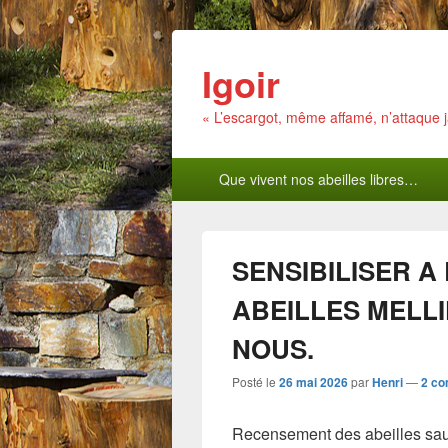
Igoir
« L’escargot, même affamé, n’attaque
Menu
Que vivent nos abeilles libres…
principal
SENSIBILISER A
ABEILLES MELL
NOUS.
Posté le
26 mai 2026
par
Henri
—
2 co
Recensement des abeilles s