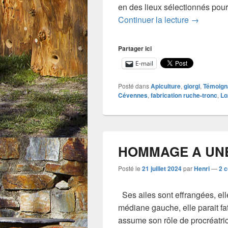
en des lieux sélectionnés pour
Installati
Continuer la lecture
→
Partager ici
E-mail
Posté dans
Apiculture
,
giorgi
,
Témoign
Cévennes
,
fabrication ruche-tronc
,
Lo
HOMMAGE A UNE
Posté le
21 juillet 2024
par
Henri
—
2 
Ses ailes sont effrangées, ell
médiane gauche, elle parait fat
assume son rôle de procréatric