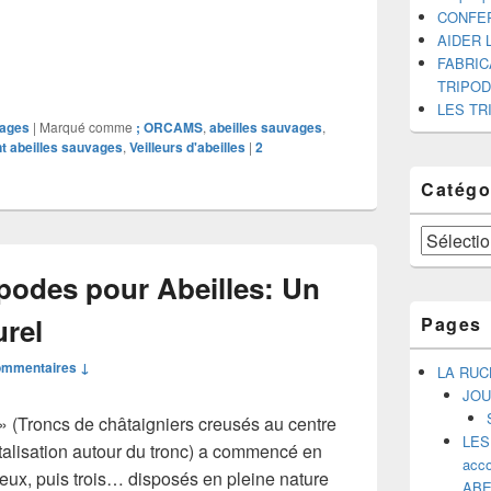
CONFE
AIDER 
FABRIC
TRIPO
LES TR
ages
|
Marqué comme
; ORCAMS
,
abeilles sauvages
,
 abeilles sauvages
,
Veilleurs d'abeilles
|
2
Catégo
Catégories
ripodes pour Abeilles: Un
urel
Pages
ommentaires ↓
LA RUC
JOU
» (Troncs de châtaigniers creusés au centre
LES
talisation autour du tronc) a commencé en
acco
ux, puis trois… disposés en pleine nature
ABE