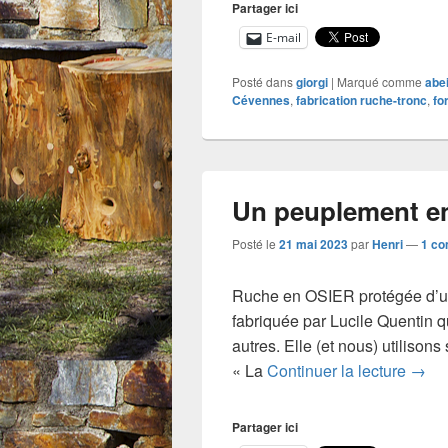
Partager ici
E-mail
Posté dans
giorgi
|
Marqué comme
abei
Cévennes
,
fabrication ruche-tronc
,
fo
Un peuplement en
Posté le
21 mai 2023
par
Henri
—
1 co
Ruche en OSIER protégée d’un p
fabriquée par Lucile Quentin qu
autres. Elle (et nous) utilison
Un pe
« La
Continuer la lecture
→
Partager ici