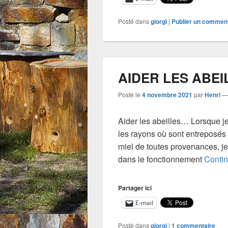
Posté dans
giorgi
|
Publier un commen
AIDER LES ABEI
Posté le
4 novembre 2021
par
Henri
Aider les abeilles… Lorsque j
les rayons où sont entreposés
miel de toutes provenances, je
dans le fonctionnement
Contin
Partager ici
E-mail
Posté dans
giorgi
|
1
commentaire