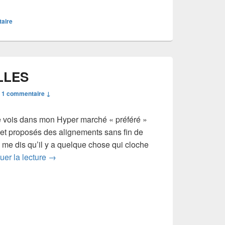
taire
LLES
—
1 commentaire ↓
e vois dans mon Hyper marché « préféré »
 et proposés des alignements sans fin de
 me dis qu’il y a quelque chose qui cloche
AIDER LES ABEILLES
uer la lecture
→