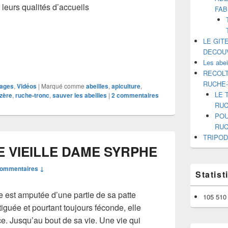
 leurs qualités d’accueils
FAB
on de Tripodes pour Abeilles: Un Observatoire Naturel
LE GIT
DECOU
Les abe
RECOLT
RUCHE
ages
,
Vidéos
|
Marqué comme
abeilles
,
apiculture
,
LE 
zère
,
ruche-tronc
,
sauver les abeilles
|
2
commentaires
RUC
POU
RUC
TRIPOD
 VIEILLE DAME SYRPHE
commentaires ↓
Statis
e est amputée d’une partie de sa patte
105 510 
iguée et pourtant toujours féconde, elle
e. Jusqu’au bout de sa vie. Une vie qui