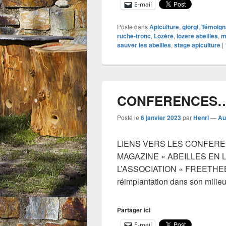
E-mail
Posté dans
Apiculture
,
giorgi
,
Témoign
ruche-tronc
,
Lozère
,
lozere abeilles
,
m
sauver les abeilles
,
stage apiculture
|
CONFERENCES
Posté le
6 janvier 2023
par
Henri
—
Au
LIENS VERS LES CONFER
MAGAZINE « ABEILLES EN
L’ASSOCIATION « FREETHEBE
réimplantation dans son milieu
Partager ici
E-mail