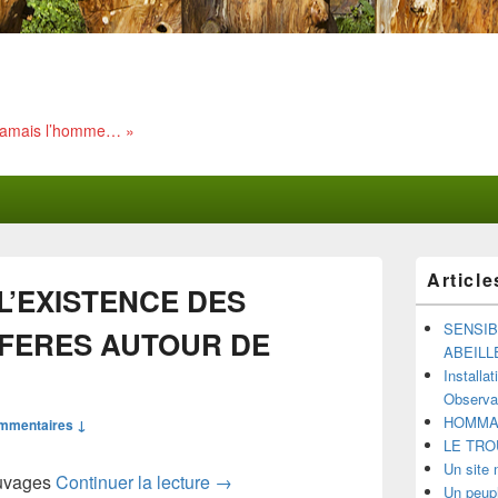
 jamais l’homme… »
Zone
Article
principale
 L’EXISTENCE DES
de
widget
SENSIB
IFERES AUTOUR DE
pour
ABEILL
la
Installa
barre
Observat
latérale
HOMMAG
mmentaires ↓
LE TRO
Un site 
SENSIBILISER A L’EXISTENCE 
auvages
Continuer la lecture
→
Un peupl