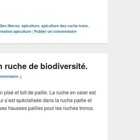
lles liberes
,
apiculture
,
apiculture des ruche tronc
,
rmation apiculture
|
Publier un commentaire
 ruche de biodiversité.
mmentaire ↓
isé et toit de paille. La ruche en osier est
i s’est spécialisée dans la ruche paille et
s ses hausses pailles pour les ruches troncs.
uplement en ruche de biodiversité.