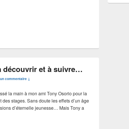
 découvrir et à suivre…
un commentaire ↓
ssé la main à mon ami Tony Osorio pour la
et des stages. Sans doute les effets d’un âge
lusions d’éternelle jeunesse… Mais Tony a
e nouveau à découvrir et à suivre…