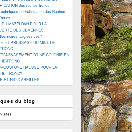
RICATION des ruches-troncs
Techniques de Fabrication des Ruches-
Troncs
E DU MAZELDAN POUR LA
VERTE DES CEVENNES.
illes noires…agressives?
E ET PRESSAGE DU MIEL DE
-TRONC
TRANSVASEMENT D’UNE COLONIE EN
HE-TRONC
RQUOI UNE HAUSSE POUR LA
HE TRONC?
E ET NID D’ABEILLES
tiques du blog
visites