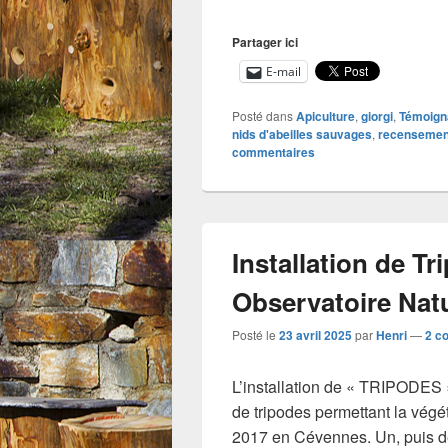
Partager ici
E-mail
Posté dans
Apiculture
,
giorgi
,
Témoign
nids d'abeilles sauvages
,
recensement
commentaires
Installation de T
Observatoire Nat
Posté le
23 avril 2025
par
Henri
—
2 c
L’installation de « TRIPODES 
de tripodes permettant la végé
2017 en Cévennes. Un, puis de