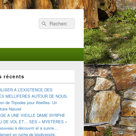
Recherche :
Rechercher
s récents
ILISER A L’EXISTENCE DES
ES MELLIFERES AUTOUR DE NOUS.
tion de Tripodes pour Abeilles: Un
oire Naturel
E A UNE VIEILLE DAME SYRPHE
U DE VOL ET… SES « MYSTÈRES »
nouveau à découvrir et à suivre…
DES ABEILLES MELLIFERES AUTOUR DE NOUS.
ement en ruche de biodiversité.