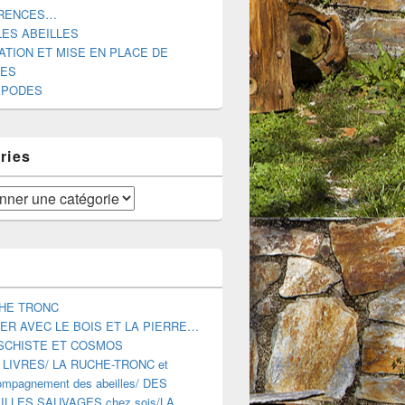
RENCES…
LES ABEILLES
ATION ET MISE EN PLACE DE
DES
IPODES
ries
HE TRONC
ER AVEC LE BOIS ET LA PIERRE…
SCHISTE ET COSMOS
 LIVRES/ LA RUCHE-TRONC et
mpagnement des abeilles/ DES
ILLES SAUVAGES chez sois/LA