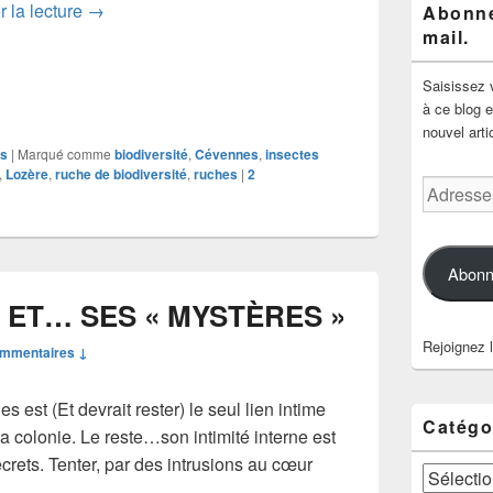
HOMMAGE A UNE VIEILLE DAME SYRPHE
r la lecture
→
Abonne
mail.
Saisissez 
à ce blog e
nouvel arti
os
|
Marqué comme
biodiversité
,
Cévennes
,
insectes
,
Lozère
,
ruche de biodiversité
,
ruches
|
2
Adresse
e-
mail
Abonn
 ET… SES « MYSTÈRES »
Rejoignez 
ommentaires ↓
es est (Et devrait rester) le seul lien intime
Catégo
a colonie. Le reste…son intimité interne est
secrets. Tenter, par des intrusions au cœur
Catégories
 DE VOL ET… SES « MYSTÈRES »