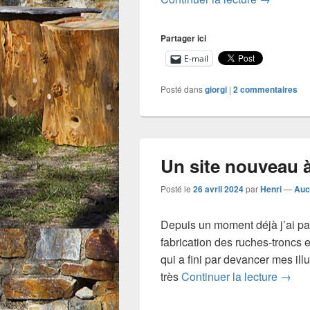
Partager ici
E-mail
Posté dans
giorgi
|
2
commentaires
Un site nouveau à
Posté le
26 avril 2024
par
Henri
—
Auc
Depuis un moment déjà j’ai pa
fabrication des ruches-troncs 
qui a fini par devancer mes il
Un sit
très
Continuer la lecture
→