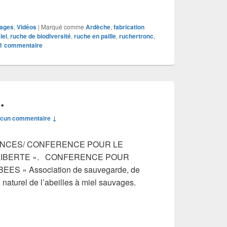
ages
,
Vidéos
|
Marqué comme
Ardèche
,
fabrication
iel
,
ruche de biodiversité
,
ruche en paille
,
ruchertronc
,
1
commentaire
…
cun commentaire ↓
ENCES/ CONFERENCE POUR LE
 LIBERTE ». CONFERENCE POUR
ES » Association de sauvegarde, de
 naturel de l’abeilles à miel sauvages.