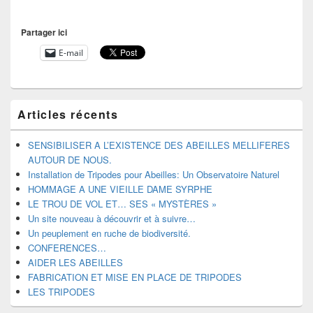
Partager ici
E-mail
Zone
Articles récents
principale
de
widget
SENSIBILISER A L’EXISTENCE DES ABEILLES MELLIFERES
pour
AUTOUR DE NOUS.
la
Installation de Tripodes pour Abeilles: Un Observatoire Naturel
barre
HOMMAGE A UNE VIEILLE DAME SYRPHE
latérale
LE TROU DE VOL ET… SES « MYSTÈRES »
Un site nouveau à découvrir et à suivre…
Un peuplement en ruche de biodiversité.
CONFERENCES…
AIDER LES ABEILLES
FABRICATION ET MISE EN PLACE DE TRIPODES
LES TRIPODES