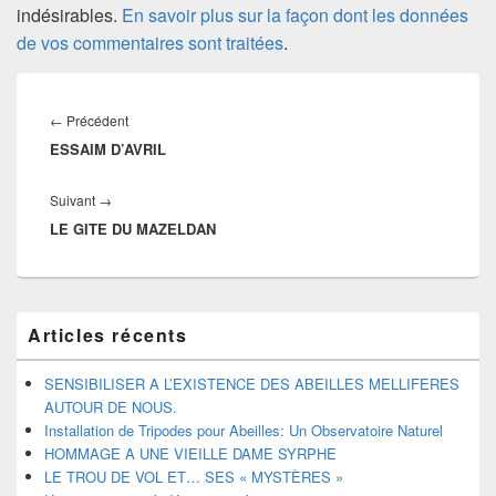
indésirables.
En savoir plus sur la façon dont les données
de vos commentaires sont traitées
.
Navigation
de
Article
←
Précédent
l’article
ESSAIM D’AVRIL
précédent :
Article
Suivant
→
LE GITE DU MAZELDAN
suivant :
Zone
Articles récents
principale
de
widget
SENSIBILISER A L’EXISTENCE DES ABEILLES MELLIFERES
pour
AUTOUR DE NOUS.
la
Installation de Tripodes pour Abeilles: Un Observatoire Naturel
barre
HOMMAGE A UNE VIEILLE DAME SYRPHE
latérale
LE TROU DE VOL ET… SES « MYSTÈRES »