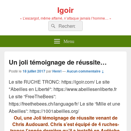
Igoir
« L’escargot, même affamé, n’attaque jamais l’homme… »
Recherche :
Rechercher
Menu
Un joli témoignage de réussite…
Posté le
18 juillet 2017
par
Henri
—
Aucun commentaire ↓
Le site RUCHE TRONC: https://igoir.com/ Le site
"Abeilles en Liberté": https://www.abeillesenliberte.fr
Le site “FreeTheBees”:
https://freethebees.ch/language/fr/ Le site “Mille et une
Abeilles”: https://1001abeilles.org/
Oui, une Joli témoignage de réussite venant de
Chris Audouard. Chris s’est équipé de 4 ruches-
troncs l’année dernière qu’il a installé en Ardêche.