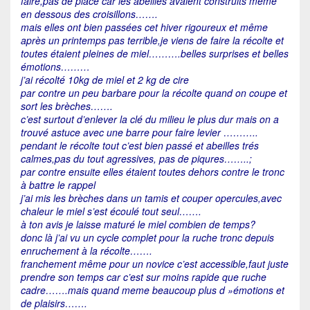
faire,pas de place car les abeilles avaient construits même
en dessous des croisillons…….
mais elles ont bien passées cet hiver rigoureux et même
après un printemps pas terrible,je viens de faire la récolte et
toutes étaient pleines de miel……….belles surprises et belles
émotions………
j’ai récolté 10kg de miel et 2 kg de cire
par contre un peu barbare pour la récolte quand on coupe et
sort les brèches…….
c’est surtout d’enlever la clé du milieu le plus dur mais on a
trouvé astuce avec une barre pour faire levier ………..
pendant le récolte tout c’est bien passé et abeilles trés
calmes,pas du tout agressives, pas de piqures……..;
par contre ensuite elles étaient toutes dehors contre le tronc
à battre le rappel
j’ai mis les brèches dans un tamis et couper opercules,avec
chaleur le miel s’est écoulé tout seul…….
à ton avis je laisse maturé le miel combien de temps?
donc là j’ai vu un cycle complet pour la ruche tronc depuis
enruchement à la récolte…….
franchement même pour un novice c’est accessible,faut juste
prendre son temps car c’est sur moins rapide que ruche
cadre…….mais quand meme beaucoup plus d »émotions et
de plaisirs…….