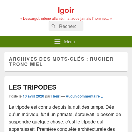
Igoir
« L’escargot, même affamé, n’attaque jamais l’homme… »
Recherche :
Rechercher
Menu
ARCHIVES DES MOTS-CLÉS :
RUCHER
TRONC MIEL
LES TRIPODES
Posté le
10 avril 2020
par
Henri
—
Aucun commentaire ↓
Le tripode est connu depuis la nuit des temps. Dés
qu’un individu, fut il un primate, éprouvait le besoin de
suspendre quelque chose, c’est le tripode qui
apparaissait. Première conquête architecturale des