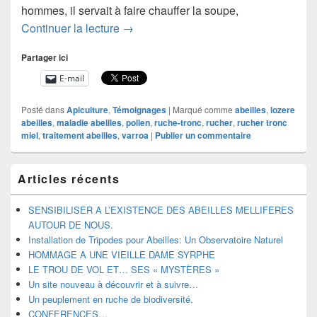
hommes, il servait à faire chauffer la soupe,
LES TRIPODES
Continuer la lecture
→
Partager ici
E-mail
Posté dans
Apiculture
,
Témoignages
|
Marqué comme
abeilles
,
lozere
abeilles
,
maladie abeilles
,
pollen
,
ruche-tronc
,
rucher
,
rucher tronc
miel
,
traitement abeilles
,
varroa
|
Publier un commentaire
Zone
Articles récents
principale
de
widget
SENSIBILISER A L’EXISTENCE DES ABEILLES MELLIFERES
pour
AUTOUR DE NOUS.
la
Installation de Tripodes pour Abeilles: Un Observatoire Naturel
barre
HOMMAGE A UNE VIEILLE DAME SYRPHE
latérale
LE TROU DE VOL ET… SES « MYSTÈRES »
Un site nouveau à découvrir et à suivre…
Un peuplement en ruche de biodiversité.
CONFERENCES…