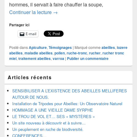
hommes, il servait à faire chauffer la soupe,
LES TRIPODES
Continuer la lecture
→
Partager ici
E-mail
Posté dans
Apiculture
,
Témoignages
|
Marqué comme
abeilles
,
lozere
abeilles
,
maladie abeilles
,
pollen
,
ruche-tronc
,
rucher
,
rucher tronc
miel
,
traitement abeilles
,
varroa
|
Publier un commentaire
Zone
Articles récents
principale
de
widget
SENSIBILISER A L’EXISTENCE DES ABEILLES MELLIFERES
pour
AUTOUR DE NOUS.
la
Installation de Tripodes pour Abeilles: Un Observatoire Naturel
barre
HOMMAGE A UNE VIEILLE DAME SYRPHE
latérale
LE TROU DE VOL ET… SES « MYSTÈRES »
Un site nouveau à découvrir et à suivre…
Un peuplement en ruche de biodiversité.
CONFERENCES…