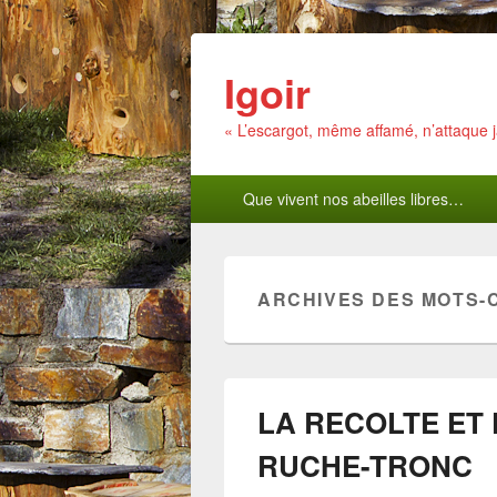
Igoir
« L’escargot, même affamé, n’attaque
Menu
Que vivent nos abeilles libres…
principal
ARCHIVES DES MOTS-
LA RECOLTE ET 
RUCHE-TRONC