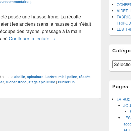
cun commentaire ↓
CONFE
AIDER 
 été posée une hausse-tronc. La récolte
FABRIC
TRIPO
aient les anciens (sans la hausse qui n’était
LES TR
Découpe des rayons, pressage à la main
LA RECOLTE ET PRESSAGE DU MI
placé
Continuer la lecture
→
Catégo
Catégories
é comme
abeille
,
apiculture
,
Lozère
,
miel
,
pollen
,
récolte
her
,
rucher tronc
,
stage apiculture
|
Publier un
Pages
LA RUC
JOU
LES
acco
ABE