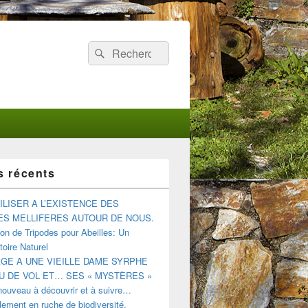
Recherche :
Rechercher
s récents
ILISER A L’EXISTENCE DES
ES MELLIFERES AUTOUR DE NOUS.
tion de Tripodes pour Abeilles: Un
oire Naturel
E A UNE VIEILLE DAME SYRPHE
U DE VOL ET… SES « MYSTÈRES »
nouveau à découvrir et à suivre…
ement en ruche de biodiversité.