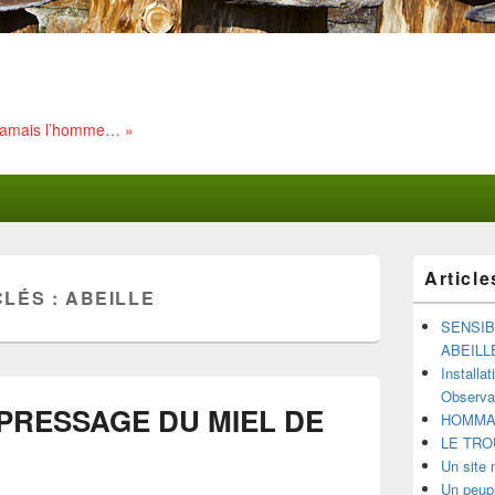
 jamais l’homme… »
Zone
Article
principale
CLÉS :
ABEILLE
de
widget
SENSIB
pour
ABEILL
la
Installa
barre
Observat
latérale
PRESSAGE DU MIEL DE
HOMMAG
LE TRO
Un site 
Un peupl