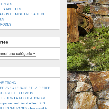
RENCES…
LES ABEILLES
ATION ET MISE EN PLACE DE
DES
IPODES
EL DE RUCHE-TRONC
ries
HE TRONC
ER AVEC LE BOIS ET LA PIERRE…
SCHISTE ET COSMOS
 LIVRES/ LA RUCHE-TRONC et
mpagnement des abeilles/ DES
ILLES SAUVAGES chez sois/LA