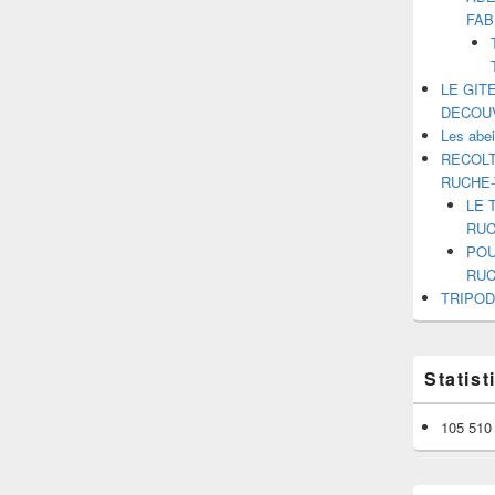
FAB
LE GIT
DECOU
Les abe
RECOLT
RUCHE
LE 
RUC
POU
RUC
TRIPOD
Statis
105 510 