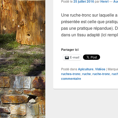
Posté le
25 juillet 2016
par
Henri
—
Au
Une ruche-tronc sur laquelle a
présentée est celle que pratiqu
pas une pratique répandue). 
dans un tissu adapté (ici rem
Partager ici
E-mail
Posté dans
Apiculture
,
Vidéos
|
Marqu
ruches-tronc
,
ruche
,
ruche-tronc
,
ruc
commentaire