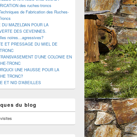
RICATION des ruches-troncs
Techniques de Fabrication des Ruches-
Troncs
E DU MAZELDAN POUR LA
VERTE DES CEVENNES.
illes noires…agressives?
E ET PRESSAGE DU MIEL DE
-TRONC
TRANSVASEMENT D’UNE COLONIE EN
HE-TRONC
RQUOI UNE HAUSSE POUR LA
HE TRONC?
E ET NID D’ABEILLES
tiques du blog
visites