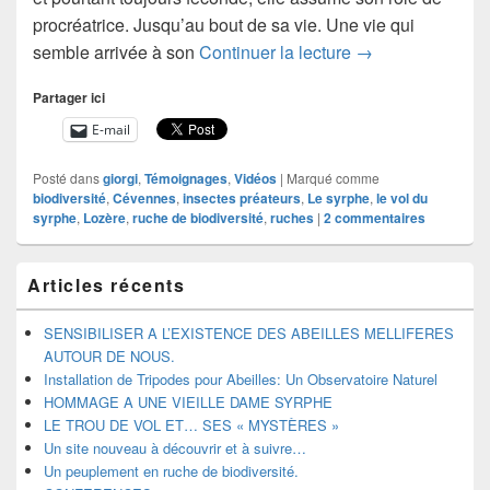
procréatrice. Jusqu’au bout de sa vie. Une vie qui
HOMMAGE A UN
semble arrivée à son
Continuer la lecture
→
Partager ici
E-mail
Posté dans
giorgi
,
Témoignages
,
Vidéos
|
Marqué comme
biodiversité
,
Cévennes
,
insectes préateurs
,
Le syrphe
,
le vol du
syrphe
,
Lozère
,
ruche de biodiversité
,
ruches
|
2
commentaires
Zone
Articles récents
principale
de
widget
SENSIBILISER A L’EXISTENCE DES ABEILLES MELLIFERES
pour
AUTOUR DE NOUS.
la
Installation de Tripodes pour Abeilles: Un Observatoire Naturel
barre
HOMMAGE A UNE VIEILLE DAME SYRPHE
latérale
LE TROU DE VOL ET… SES « MYSTÈRES »
Un site nouveau à découvrir et à suivre…
Un peuplement en ruche de biodiversité.