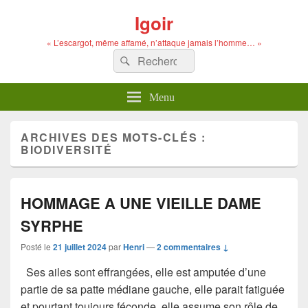
Igoir
« L’escargot, même affamé, n’attaque jamais l’homme… »
Recherche :
Rechercher
Menu
ARCHIVES DES MOTS-CLÉS :
BIODIVERSITÉ
HOMMAGE A UNE VIEILLE DAME
SYRPHE
Posté le
21 juillet 2024
par
Henri
—
2 commentaires ↓
Ses ailes sont effrangées, elle est amputée d’une
partie de sa patte médiane gauche, elle parait fatiguée
et pourtant toujours féconde, elle assume son rôle de