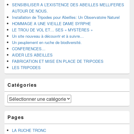
widget
SENSIBILISER A L’EXISTENCE DES ABEILLES MELLIFERES
pour
AUTOUR DE NOUS.
la
Installation de Tripodes pour Abeilles: Un Observatoire Naturel
barre
HOMMAGE A UNE VIEILLE DAME SYRPHE
latérale
LE TROU DE VOL ET… SES « MYSTÈRES »
Un site nouveau à découvrir et à suivre…
Un peuplement en ruche de biodiversité.
CONFERENCES…
AIDER LES ABEILLES
FABRICATION ET MISE EN PLACE DE TRIPODES
LES TRIPODES
Catégories
Catégories
Pages
LA RUCHE TRONC