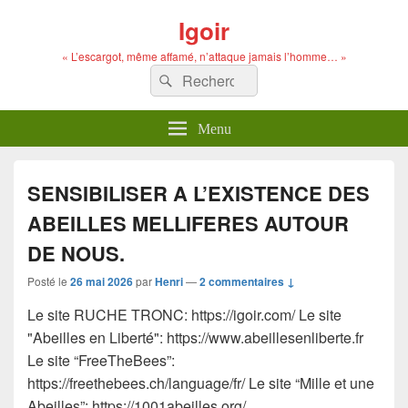
Igoir
« L’escargot, même affamé, n’attaque jamais l’homme… »
Recherche :
Rechercher
Menu
SENSIBILISER A L’EXISTENCE DES
ABEILLES MELLIFERES AUTOUR
DE NOUS.
Posté le
26 mai 2026
par
Henri
—
2 commentaires ↓
Le site RUCHE TRONC: https://igoir.com/ Le site
"Abeilles en Liberté": https://www.abeillesenliberte.fr
Le site “FreeTheBees”:
https://freethebees.ch/language/fr/ Le site “Mille et une
Abeilles”: https://1001abeilles.org/