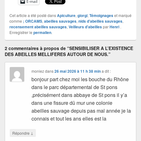
E-mail
Cet article a été posté dans
Apiculture
,
giorgi
,
Témoignages
et marqué
comme
; ORCAMS
,
abeilles sauvages
,
nids d'abeilles sauvages
,
recensement abeilles sauvages
,
Veilleurs d'abeilles
par
Henri
.
Enregistrer le
permalien
.
2 commentaires à propos de “SENSIBILISER A L’EXISTENCE
DES ABEILLES MELLIFERES AUTOUR DE NOUS.”
moniez
dans
26 mai 2026 à 11 h 38 min
a dit :
bonjour part chez moi les bouche du Rhône
dans le parc départemental de St pons
,précisément dans abbaye de St pons il y’a
dans une fissure dû mur une colonie
abeilles sauvage depuis pas mal année je la
connais et tout les ans elles est la
↓
Répondre