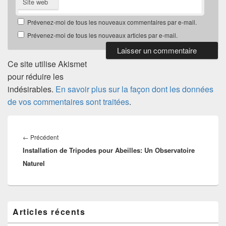
Site web
Prévenez-moi de tous les nouveaux commentaires par e-mail.
Prévenez-moi de tous les nouveaux articles par e-mail.
Ce site utilise Akismet
pour réduire les
indésirables.
En savoir plus sur la façon dont les données
de vos commentaires sont traitées
.
Navigation
de
Article
←
Précédent
l’article
Installation de Tripodes pour Abeilles: Un Observatoire
précédent :
Naturel
Zone
Articles récents
principale
de