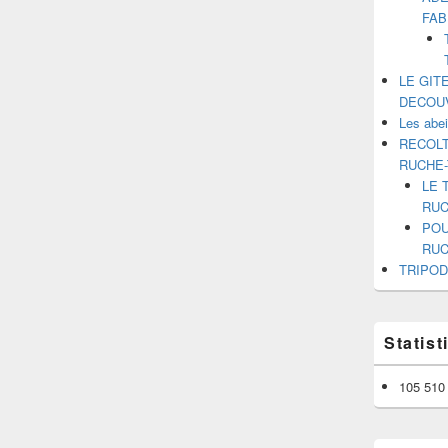
FAB
LE GIT
DECOU
Les abe
RECOLT
RUCHE
LE 
RUC
POU
RUC
TRIPOD
Statis
105 510 