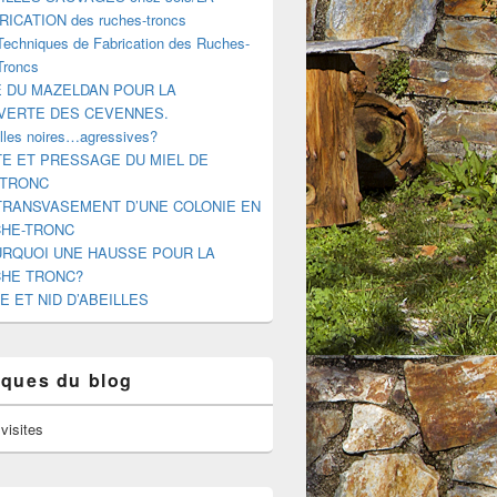
RICATION des ruches-troncs
Techniques de Fabrication des Ruches-
Troncs
E DU MAZELDAN POUR LA
VERTE DES CEVENNES.
illes noires…agressives?
E ET PRESSAGE DU MIEL DE
-TRONC
TRANSVASEMENT D’UNE COLONIE EN
HE-TRONC
RQUOI UNE HAUSSE POUR LA
HE TRONC?
E ET NID D’ABEILLES
tiques du blog
visites