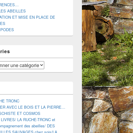
RENCES…
LES ABEILLES
ATION ET MISE EN PLACE DE
DES
IPODES
DES ABEILLES MELLIFERES AUTOUR DE NOUS.
ries
HE TRONC
ER AVEC LE BOIS ET LA PIERRE…
SCHISTE ET COSMOS
 LIVRES/ LA RUCHE-TRONC et
mpagnement des abeilles/ DES
ILLES SAUVAGES chez sois/LA