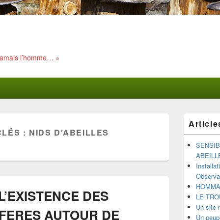
 jamais l’homme… »
Zone
Article
principale
CLÉS :
NIDS D’ABEILLES
de
widget
SENSIB
pour
ABEILL
la
Installa
barre
Observat
latérale
HOMMAG
 L’EXISTENCE DES
LE TRO
Un site 
IFERES AUTOUR DE
Un peupl