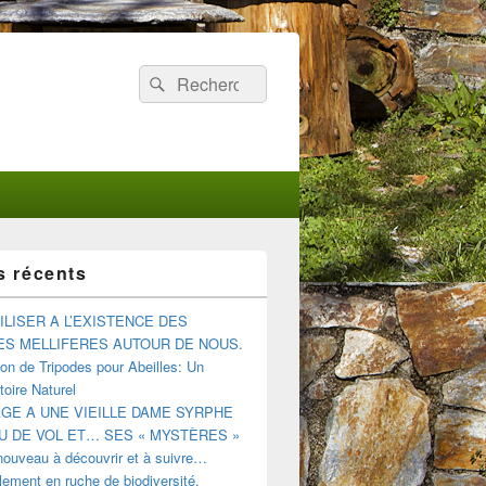
Recherche :
Rechercher
s récents
ILISER A L’EXISTENCE DES
ES MELLIFERES AUTOUR DE NOUS.
tion de Tripodes pour Abeilles: Un
oire Naturel
E A UNE VIEILLE DAME SYRPHE
U DE VOL ET… SES « MYSTÈRES »
nouveau à découvrir et à suivre…
ement en ruche de biodiversité.