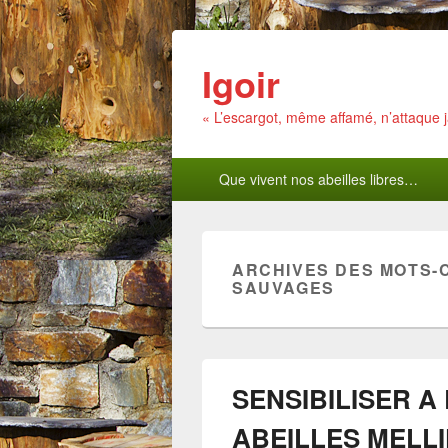
Igoir
« L’escargot, même affamé, n’attaque
Menu
Que vivent nos abeilles libres…
principal
ARCHIVES DES MOTS-
SAUVAGES
SENSIBILISER A
ABEILLES MELL