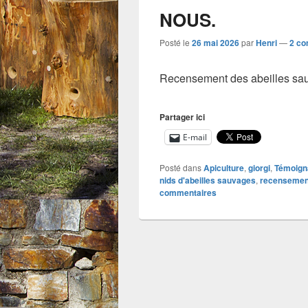
NOUS.
Posté le
26 mai 2026
par
Henri
—
2 co
Recensement des abeilles s
Partager ici
E-mail
Posté dans
Apiculture
,
giorgi
,
Témoign
nids d'abeilles sauvages
,
recensement
commentaires