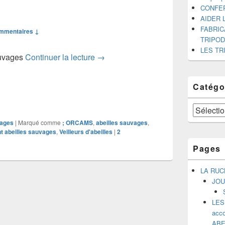
CONFE
AIDER 
FABRIC
mmentaires ↓
TRIPO
LES TR
SENSIBILISER A L’EXISTENCE 
auvages
Continuer la lecture
→
Catégo
Catégories
ages
|
Marqué comme
; ORCAMS
,
abeilles sauvages
,
 abeilles sauvages
,
Veilleurs d'abeilles
|
2
Pages
LA RUC
JOU
LES
acco
ABE