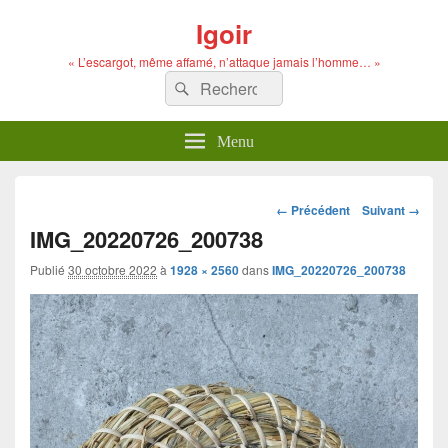
Igoir
« L’escargot, même affamé, n’attaque jamais l’homme… »
Recherche :
Rechercher
Menu
Navigation
← Précédent
Suivant →
dans
IMG_20220726_200738
les
images
Publié
30 octobre 2022
à
1928 × 2560
dans
IMG_20220726_200738