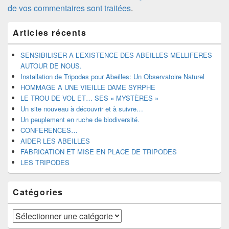
de vos commentaires sont traitées
.
Zone
Articles récents
principale
de
widget
SENSIBILISER A L’EXISTENCE DES ABEILLES MELLIFERES
pour
AUTOUR DE NOUS.
la
Installation de Tripodes pour Abeilles: Un Observatoire Naturel
barre
HOMMAGE A UNE VIEILLE DAME SYRPHE
latérale
LE TROU DE VOL ET… SES « MYSTÈRES »
Un site nouveau à découvrir et à suivre…
Un peuplement en ruche de biodiversité.
CONFERENCES…
AIDER LES ABEILLES
FABRICATION ET MISE EN PLACE DE TRIPODES
LES TRIPODES
Catégories
Catégories