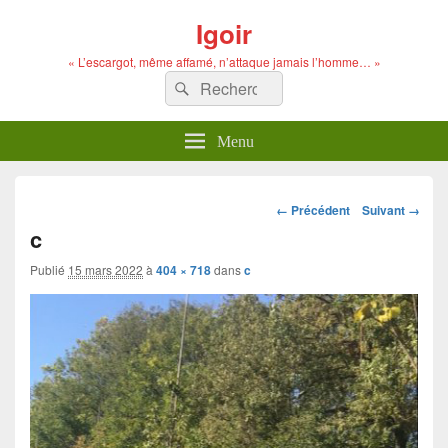
Igoir
« L’escargot, même affamé, n’attaque jamais l’homme… »
Recherche :
Rechercher
Menu
Navigation
← Précédent
Suivant →
dans
c
les
images
Publié
15 mars 2022
à
404 × 718
dans
c