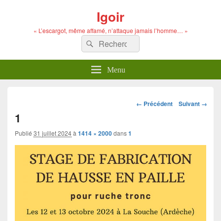
Igoir
« L’escargot, même affamé, n’attaque jamais l’homme… »
Recherche :
Rechercher
Menu
Navigation
← Précédent
Suivant →
dans
1
les
images
Publié
31 juillet 2024
à
1414 × 2000
dans
1