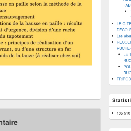
FAB
LE GIT
DECOU
Les abe
RECOLT
RUCHE
LE 
RUC
POU
RUC
TRIPOD
Statis
105 510 
taire