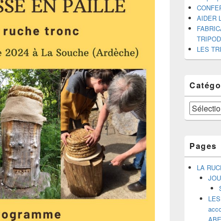
CONFE
AIDER 
FABRIC
TRIPO
LES TR
Catégo
Catégories
Pages
LA RUC
JOU
LES
acco
ABE