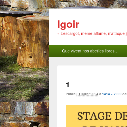
Igoir
« L’escargot, même affamé, n’attaque
Menu
Que vivent nos abeilles libres…
principal
1
Publié
31 juillet 2024
à
1414 × 2000
da