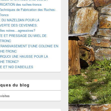
RICATION des ruches-troncs
Techniques de Fabrication des Ruches-
Troncs
E DU MAZELDAN POUR LA
VERTE DES CEVENNES.
illes noires…agressives?
E ET PRESSAGE DU MIEL DE
-TRONC
TRANSVASEMENT D’UNE COLONIE EN
HE-TRONC
RQUOI UNE HAUSSE POUR LA
HE TRONC?
E ET NID D’ABEILLES
tiques du blog
visites