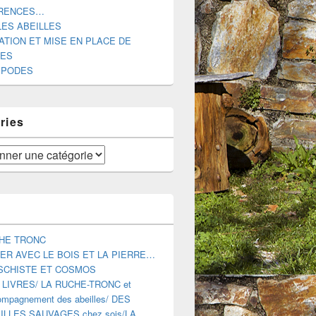
RENCES…
LES ABEILLES
ATION ET MISE EN PLACE DE
DES
IPODES
ries
HE TRONC
ER AVEC LE BOIS ET LA PIERRE…
SCHISTE ET COSMOS
 LIVRES/ LA RUCHE-TRONC et
mpagnement des abeilles/ DES
ILLES SAUVAGES chez sois/LA