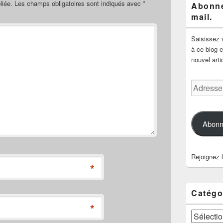
liée.
Les champs obligatoires sont indiqués avec
*
Abonne
mail.
Saisissez 
à ce blog e
nouvel arti
Adresse
e-
mail
Abonn
Rejoignez 
*
Catégo
*
Catégories