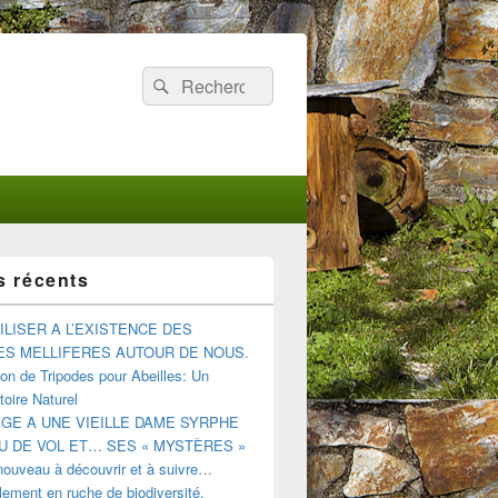
Recherche :
Rechercher
s récents
ILISER A L’EXISTENCE DES
ES MELLIFERES AUTOUR DE NOUS.
tion de Tripodes pour Abeilles: Un
oire Naturel
E A UNE VIEILLE DAME SYRPHE
U DE VOL ET… SES « MYSTÈRES »
nouveau à découvrir et à suivre…
ement en ruche de biodiversité.