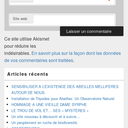
*
Site web
Ce site utilise Akismet
pour réduire les
indésirables.
En savoir plus sur la façon dont les données
de vos commentaires sont traitées
.
Zone
Articles récents
principale
de
widget
SENSIBILISER A L’EXISTENCE DES ABEILLES MELLIFERES
pour
AUTOUR DE NOUS.
la
Installation de Tripodes pour Abeilles: Un Observatoire Naturel
barre
HOMMAGE A UNE VIEILLE DAME SYRPHE
latérale
LE TROU DE VOL ET… SES « MYSTÈRES »
Un site nouveau à découvrir et à suivre…
Un peuplement en ruche de biodiversité.