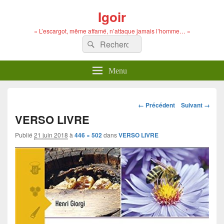
Igoir
« L’escargot, même affamé, n’attaque jamais l’homme… »
Recherche :
Rechercher
Menu
Navigation
← Précédent
Suivant →
dans
VERSO LIVRE
les
images
Publié
21 juin 2018
à
446 × 502
dans
VERSO LIVRE