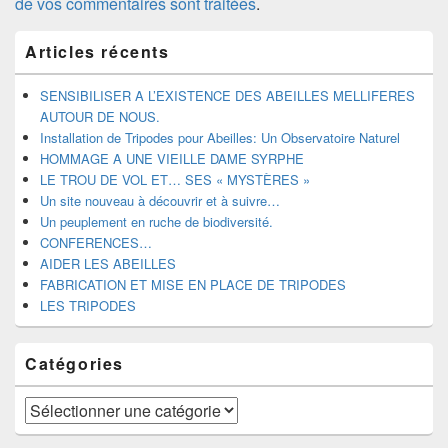
de vos commentaires sont traitées
.
Zone
Articles récents
principale
de
widget
SENSIBILISER A L’EXISTENCE DES ABEILLES MELLIFERES
pour
AUTOUR DE NOUS.
la
Installation de Tripodes pour Abeilles: Un Observatoire Naturel
barre
HOMMAGE A UNE VIEILLE DAME SYRPHE
latérale
LE TROU DE VOL ET… SES « MYSTÈRES »
Un site nouveau à découvrir et à suivre…
Un peuplement en ruche de biodiversité.
CONFERENCES…
AIDER LES ABEILLES
FABRICATION ET MISE EN PLACE DE TRIPODES
LES TRIPODES
Catégories
Catégories