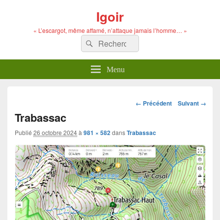
Igoir
« L’escargot, même affamé, n’attaque jamais l’homme… »
Recherche :
Rechercher
Menu
Navigation
← Précédent
Suivant →
dans
Trabassac
les
images
Publié
26 octobre 2024
à
981 × 582
dans
Trabassac