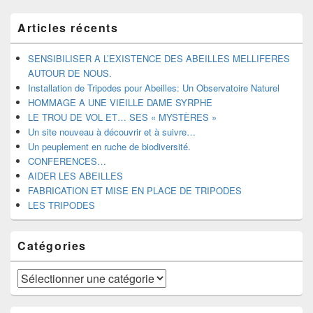
Zone
Articles récents
principale
de
widget
SENSIBILISER A L’EXISTENCE DES ABEILLES MELLIFERES
pour
AUTOUR DE NOUS.
la
Installation de Tripodes pour Abeilles: Un Observatoire Naturel
barre
HOMMAGE A UNE VIEILLE DAME SYRPHE
latérale
LE TROU DE VOL ET… SES « MYSTÈRES »
Un site nouveau à découvrir et à suivre…
Un peuplement en ruche de biodiversité.
CONFERENCES…
AIDER LES ABEILLES
FABRICATION ET MISE EN PLACE DE TRIPODES
LES TRIPODES
Catégories
Catégories