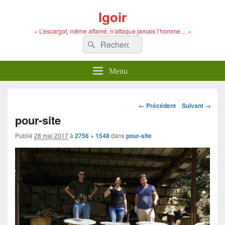
Igoir
« L’escargot, même affamé, n’attaque jamais l’homme… »
Recherche :
Rechercher
Menu
Navigation
← Précédent
Suivant →
dans
pour-site
les
images
Publié
28 mai 2017
à
2756 × 1548
dans
pour-site