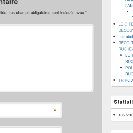
taire
FAB
liée.
Les champs obligatoires sont indiqués avec
*
LE GIT
DECOU
Les abe
RECOLT
RUCHE
LE 
RUC
POU
RUC
TRIPOD
Statis
*
105 510 