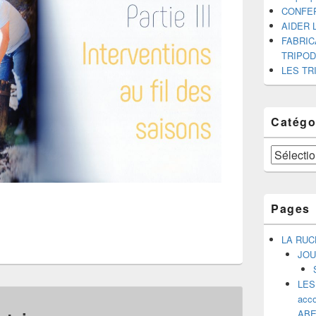
CONFE
AIDER 
FABRIC
TRIPO
LES TR
Catégo
Catégories
Pages
LA RUC
JOU
LES
acco
ABE