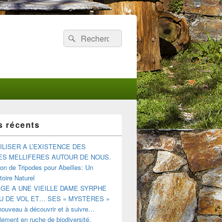
Recherche :
Rechercher
s récents
ILISER A L’EXISTENCE DES
ES MELLIFERES AUTOUR DE NOUS.
tion de Tripodes pour Abeilles: Un
oire Naturel
E A UNE VIEILLE DAME SYRPHE
U DE VOL ET… SES « MYSTÈRES »
nouveau à découvrir et à suivre…
ement en ruche de biodiversité.