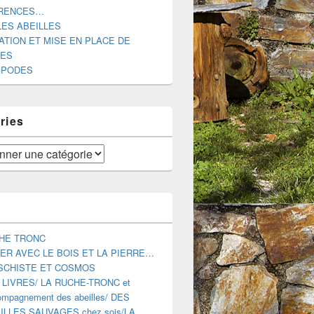
RENCES…
LES ABEILLES
ATION ET MISE EN PLACE DE
DES
IPODES
ries
HE TRONC
ER AVEC LE BOIS ET LA PIERRE…
SCHISTE ET COSMOS
 LIVRES/ LA RUCHE-TRONC et
mpagnement des abeilles/ DES
ILLES SAUVAGES chez sois/LA