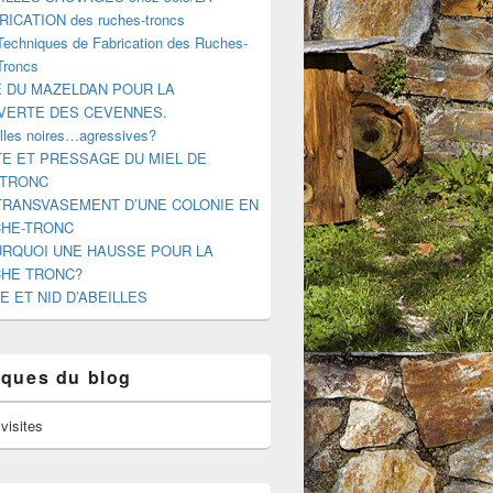
RICATION des ruches-troncs
Techniques de Fabrication des Ruches-
Troncs
E DU MAZELDAN POUR LA
VERTE DES CEVENNES.
illes noires…agressives?
E ET PRESSAGE DU MIEL DE
-TRONC
TRANSVASEMENT D’UNE COLONIE EN
HE-TRONC
RQUOI UNE HAUSSE POUR LA
HE TRONC?
E ET NID D’ABEILLES
tiques du blog
visites