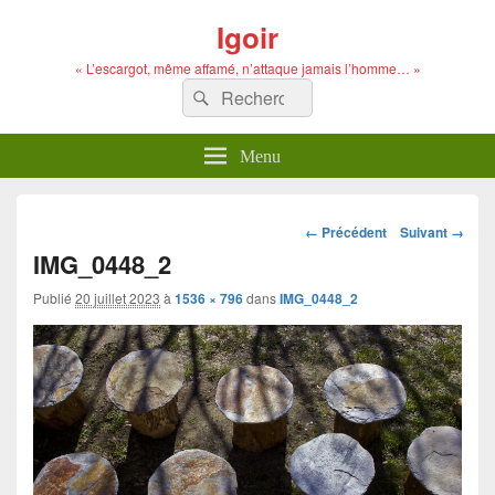
Igoir
« L’escargot, même affamé, n’attaque jamais l’homme… »
Recherche :
Rechercher
Menu
Navigation
← Précédent
Suivant →
dans
IMG_0448_2
les
images
Publié
20 juillet 2023
à
1536 × 796
dans
IMG_0448_2