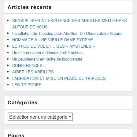
Zone
Articles récents
principale
de
widget
SENSIBILISER A L’EXISTENCE DES ABEILLES MELLIFERES
pour
AUTOUR DE NOUS.
la
Installation de Tripodes pour Abeilles: Un Observatoire Naturel
barre
HOMMAGE A UNE VIEILLE DAME SYRPHE
latérale
LE TROU DE VOL ET… SES « MYSTÈRES »
Un site nouveau à découvrir et à suivre…
Un peuplement en ruche de biodiversité.
CONFERENCES…
AIDER LES ABEILLES
FABRICATION ET MISE EN PLACE DE TRIPODES
LES TRIPODES
Catégories
Catégories
Pages