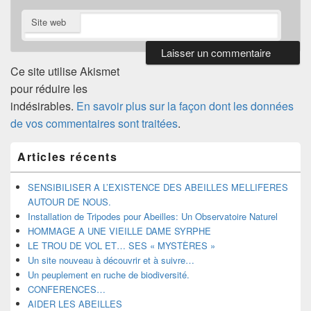
Site web
Ce site utilise Akismet
pour réduire les
indésirables.
En savoir plus sur la façon dont les données
de vos commentaires sont traitées
.
Zone
Articles récents
principale
de
widget
SENSIBILISER A L’EXISTENCE DES ABEILLES MELLIFERES
pour
AUTOUR DE NOUS.
la
Installation de Tripodes pour Abeilles: Un Observatoire Naturel
barre
HOMMAGE A UNE VIEILLE DAME SYRPHE
latérale
LE TROU DE VOL ET… SES « MYSTÈRES »
Un site nouveau à découvrir et à suivre…
Un peuplement en ruche de biodiversité.
CONFERENCES…
AIDER LES ABEILLES