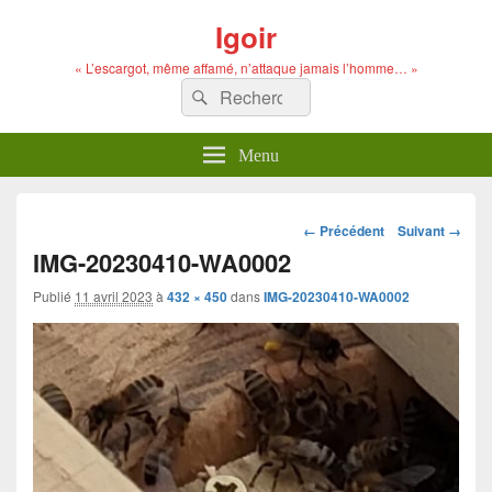
Igoir
« L’escargot, même affamé, n’attaque jamais l’homme… »
Recherche :
Rechercher
Menu
Navigation
← Précédent
Suivant →
dans
IMG-20230410-WA0002
les
images
Publié
11 avril 2023
à
432 × 450
dans
IMG-20230410-WA0002