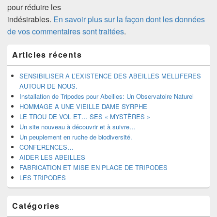
pour réduire les
indésirables.
En savoir plus sur la façon dont les données
de vos commentaires sont traitées
.
Zone
Articles récents
principale
de
widget
SENSIBILISER A L’EXISTENCE DES ABEILLES MELLIFERES
pour
AUTOUR DE NOUS.
la
Installation de Tripodes pour Abeilles: Un Observatoire Naturel
barre
HOMMAGE A UNE VIEILLE DAME SYRPHE
latérale
LE TROU DE VOL ET… SES « MYSTÈRES »
Un site nouveau à découvrir et à suivre…
Un peuplement en ruche de biodiversité.
CONFERENCES…
AIDER LES ABEILLES
FABRICATION ET MISE EN PLACE DE TRIPODES
LES TRIPODES
Catégories