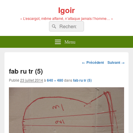
Igoir
« L’escargot, même affamé, n’attaque jamais l’homme… »
Recherche :
Rechercher
Menu
Navigation
← Précédent
Suivant →
dans
fab ru tr (5)
les
images
Publié
23 juillet 2014
à
640 × 480
dans
fab ru tr (5)