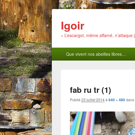
Igoir
« L’escargot, même affamé, n’attaque
Menu
Que vivent nos abeilles libres…
principal
fab ru tr (1)
Publié
23 juillet 2014
à
640 × 480
dans