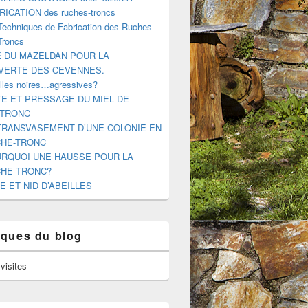
RICATION des ruches-troncs
Techniques de Fabrication des Ruches-
Troncs
E DU MAZELDAN POUR LA
VERTE DES CEVENNES.
illes noires…agressives?
E ET PRESSAGE DU MIEL DE
-TRONC
TRANSVASEMENT D’UNE COLONIE EN
HE-TRONC
RQUOI UNE HAUSSE POUR LA
HE TRONC?
E ET NID D’ABEILLES
tiques du blog
visites