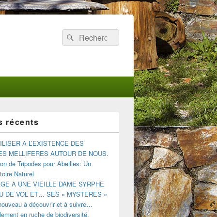
Recherche :
Rechercher
s récents
ILISER A L’EXISTENCE DES
ES MELLIFERES AUTOUR DE NOUS.
tion de Tripodes pour Abeilles: Un
oire Naturel
E A UNE VIEILLE DAME SYRPHE
U DE VOL ET… SES « MYSTÈRES »
nouveau à découvrir et à suivre…
ement en ruche de biodiversité.