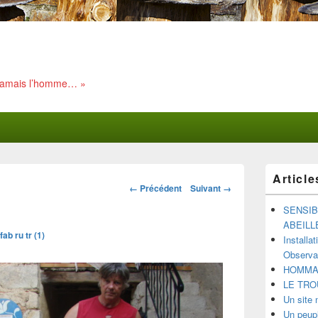
 jamais l’homme… »
Zone
Article
principale
Navigation
← Précédent
Suivant →
de
dans
widget
SENSIB
les
pour
ABEILL
images
la
fab ru tr (1)
Installa
barre
Observat
latérale
HOMMAG
LE TRO
Un site 
Un peupl