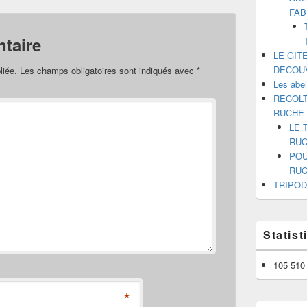
FAB
taire
LE GIT
DECOU
liée.
Les champs obligatoires sont indiqués avec
*
Les abe
RECOLT
RUCHE
LE 
RUC
POU
RUC
TRIPOD
Statis
105 510 
*