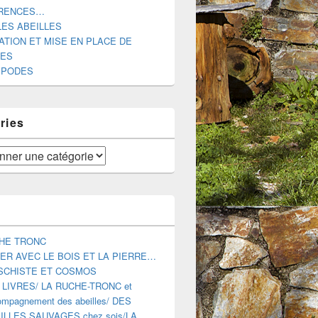
RENCES…
LES ABEILLES
ATION ET MISE EN PLACE DE
DES
IPODES
ries
HE TRONC
ER AVEC LE BOIS ET LA PIERRE…
SCHISTE ET COSMOS
 LIVRES/ LA RUCHE-TRONC et
mpagnement des abeilles/ DES
ILLES SAUVAGES chez sois/LA