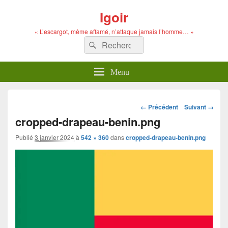
Igoir
« L’escargot, même affamé, n’attaque jamais l’homme… »
Recherche :
Rechercher
Menu
Navigation
← Précédent
Suivant →
dans
cropped-drapeau-benin.png
les
images
Publié
3 janvier 2024
à
542 × 360
dans
cropped-drapeau-benin.png