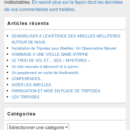
indésirables.
En savoir plus sur la façon dont les données
de vos commentaires sont traitées
.
Zone
Articles récents
principale
de
widget
SENSIBILISER A L’EXISTENCE DES ABEILLES MELLIFERES
pour
AUTOUR DE NOUS.
la
Installation de Tripodes pour Abeilles: Un Observatoire Naturel
barre
HOMMAGE A UNE VIEILLE DAME SYRPHE
latérale
LE TROU DE VOL ET… SES « MYSTÈRES »
Un site nouveau à découvrir et à suivre…
Un peuplement en ruche de biodiversité.
CONFERENCES…
AIDER LES ABEILLES
FABRICATION ET MISE EN PLACE DE TRIPODES
LES TRIPODES
Catégories
Catégories