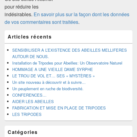
pour réduire les
indésirables.
En savoir plus sur la façon dont les données
de vos commentaires sont traitées
.
Zone
Articles récents
principale
de
widget
SENSIBILISER A L’EXISTENCE DES ABEILLES MELLIFERES
pour
AUTOUR DE NOUS.
la
Installation de Tripodes pour Abeilles: Un Observatoire Naturel
barre
HOMMAGE A UNE VIEILLE DAME SYRPHE
latérale
LE TROU DE VOL ET… SES « MYSTÈRES »
Un site nouveau à découvrir et à suivre…
Un peuplement en ruche de biodiversité.
CONFERENCES…
AIDER LES ABEILLES
FABRICATION ET MISE EN PLACE DE TRIPODES
LES TRIPODES
Catégories