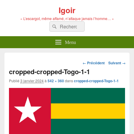
Igoir
« L’escargot, même affamé, n’attaque jamais l’homme… »
Recherche :
Rechercher
Menu
Navigation
← Précédent
Suivant →
dans
cropped-cropped-Togo-1-1
les
images
Publié
3 janvier 2024
à
542 × 360
dans
cropped-cropped-Togo-1-1