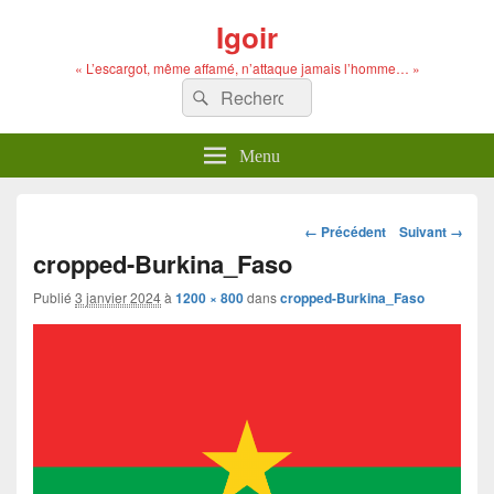
Igoir
« L’escargot, même affamé, n’attaque jamais l’homme… »
Recherche :
Rechercher
Menu
Navigation
← Précédent
Suivant →
dans
cropped-Burkina_Faso
les
images
Publié
3 janvier 2024
à
1200 × 800
dans
cropped-Burkina_Faso