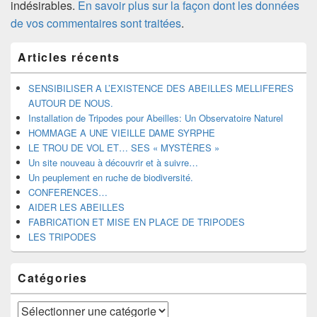
indésirables.
En savoir plus sur la façon dont les données
de vos commentaires sont traitées
.
Zone
Articles récents
principale
de
widget
SENSIBILISER A L’EXISTENCE DES ABEILLES MELLIFERES
pour
AUTOUR DE NOUS.
la
Installation de Tripodes pour Abeilles: Un Observatoire Naturel
barre
HOMMAGE A UNE VIEILLE DAME SYRPHE
latérale
LE TROU DE VOL ET… SES « MYSTÈRES »
Un site nouveau à découvrir et à suivre…
Un peuplement en ruche de biodiversité.
CONFERENCES…
AIDER LES ABEILLES
FABRICATION ET MISE EN PLACE DE TRIPODES
LES TRIPODES
Catégories
Catégories