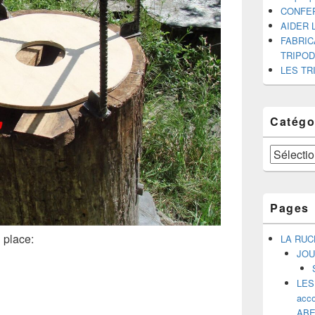
CONFE
AIDER 
FABRIC
TRIPO
LES TR
Catégo
Catégories
Pages
 place:
LA RUC
JOU
LES
acco
ABE