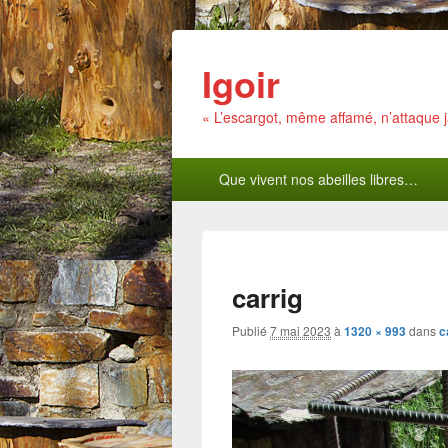
Igoir
« L’escargot, même affamé, n’attaque
Menu
Que vivent nos abeilles libres…
principal
carrig
Publié
7 mai 2023
à
1320 × 993
dans
c