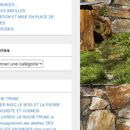
RENCES…
LES ABEILLES
ATION ET MISE EN PLACE DE
DES
IPODES
ries
HE TRONC
ER AVEC LE BOIS ET LA PIERRE…
SCHISTE ET COSMOS
 LIVRES/ LA RUCHE-TRONC et
mpagnement des abeilles/ DES
ILLES SAUVAGES chez sois/LA