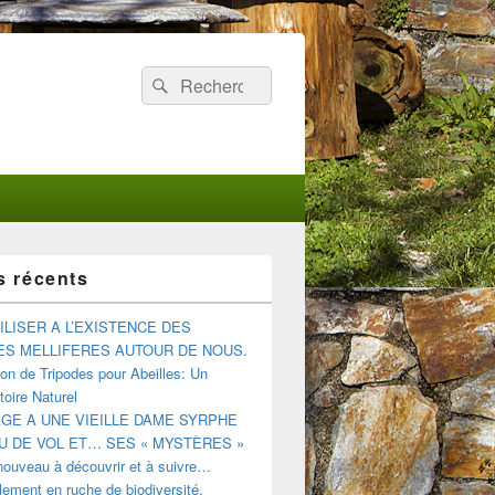
Recherche :
Rechercher
s récents
ILISER A L’EXISTENCE DES
ES MELLIFERES AUTOUR DE NOUS.
tion de Tripodes pour Abeilles: Un
oire Naturel
E A UNE VIEILLE DAME SYRPHE
U DE VOL ET… SES « MYSTÈRES »
nouveau à découvrir et à suivre…
ement en ruche de biodiversité.