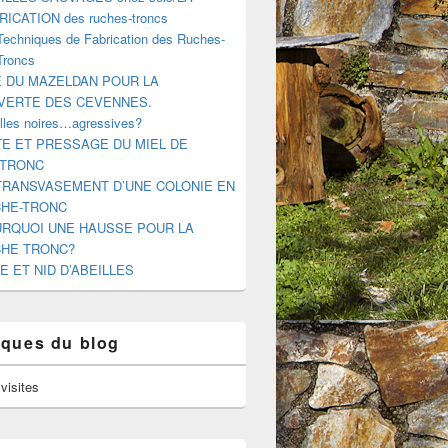
RICATION des ruches-troncs
Techniques de Fabrication des Ruches-
Troncs
E DU MAZELDAN POUR LA
VERTE DES CEVENNES.
illes noires…agressives?
E ET PRESSAGE DU MIEL DE
-TRONC
TRANSVASEMENT D’UNE COLONIE EN
HE-TRONC
RQUOI UNE HAUSSE POUR LA
HE TRONC?
E ET NID D’ABEILLES
tiques du blog
visites