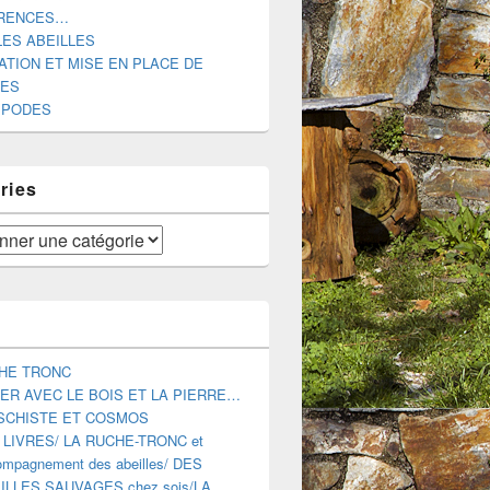
RENCES…
LES ABEILLES
ATION ET MISE EN PLACE DE
DES
IPODES
ries
HE TRONC
ER AVEC LE BOIS ET LA PIERRE…
SCHISTE ET COSMOS
 LIVRES/ LA RUCHE-TRONC et
mpagnement des abeilles/ DES
ILLES SAUVAGES chez sois/LA