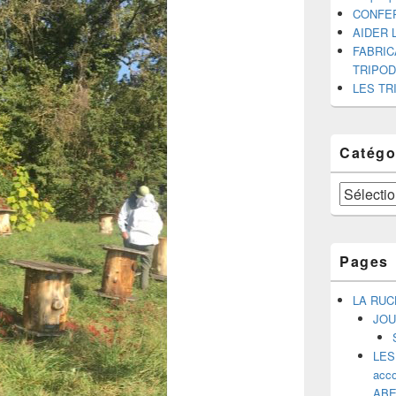
CONFE
AIDER 
FABRIC
TRIPO
LES TR
Catégo
Catégories
Pages
LA RUC
JOU
LES
acco
ABE