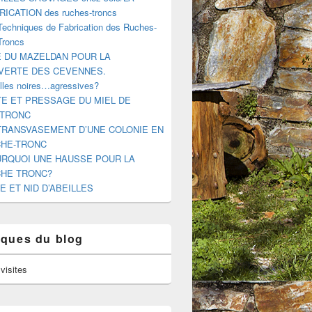
RICATION des ruches-troncs
Techniques de Fabrication des Ruches-
Troncs
E DU MAZELDAN POUR LA
VERTE DES CEVENNES.
illes noires…agressives?
E ET PRESSAGE DU MIEL DE
-TRONC
TRANSVASEMENT D’UNE COLONIE EN
HE-TRONC
RQUOI UNE HAUSSE POUR LA
HE TRONC?
E ET NID D’ABEILLES
tiques du blog
visites