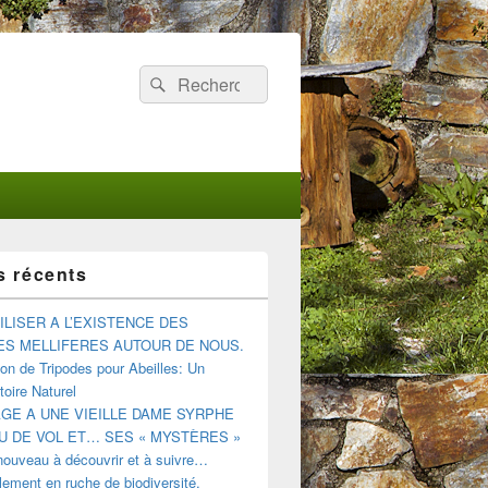
Recherche :
Rechercher
s récents
ILISER A L’EXISTENCE DES
ES MELLIFERES AUTOUR DE NOUS.
tion de Tripodes pour Abeilles: Un
oire Naturel
E A UNE VIEILLE DAME SYRPHE
U DE VOL ET… SES « MYSTÈRES »
nouveau à découvrir et à suivre…
ement en ruche de biodiversité.