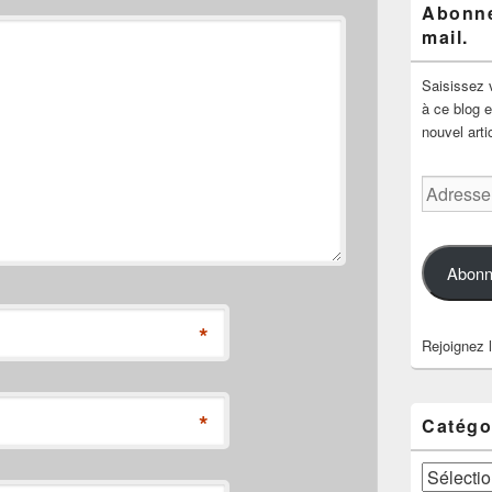
Abonne
mail.
Saisissez 
à ce blog e
nouvel arti
Adresse
e-
mail
Abonn
*
Rejoignez 
*
Catégo
Catégories