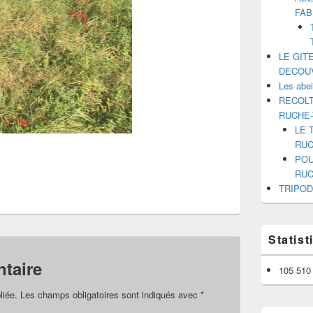
FAB
LE GIT
DECOU
Les abe
RECOLT
RUCHE
LE 
RUC
POU
RUC
TRIPOD
Statis
taire
105 510 
liée.
Les champs obligatoires sont indiqués avec
*