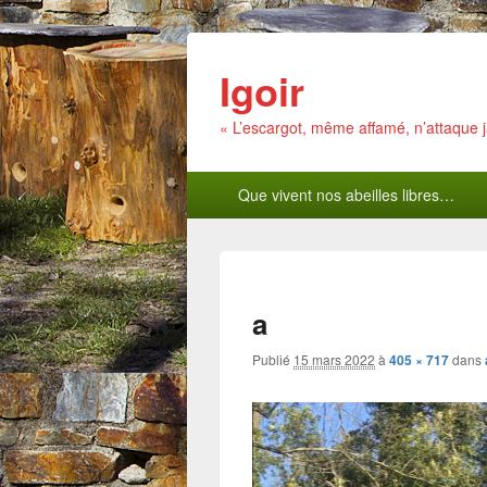
Igoir
« L’escargot, même affamé, n’attaque
Menu
Que vivent nos abeilles libres…
principal
a
Publié
15 mars 2022
à
405 × 717
dans